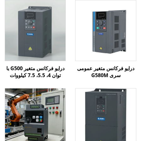
درایو فرکانس متغیر عمومی
درایو فرکانس متغیر G500 با
سری G580M
توان 4، 5.5، 7.5 کیلووات