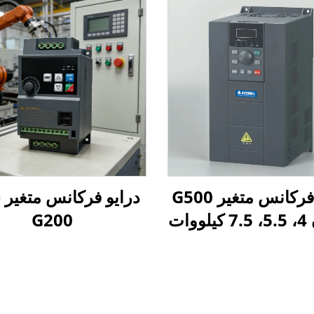
درایو فرکانس متغیر G500
درایو فرکانس متغیر
وات
G200