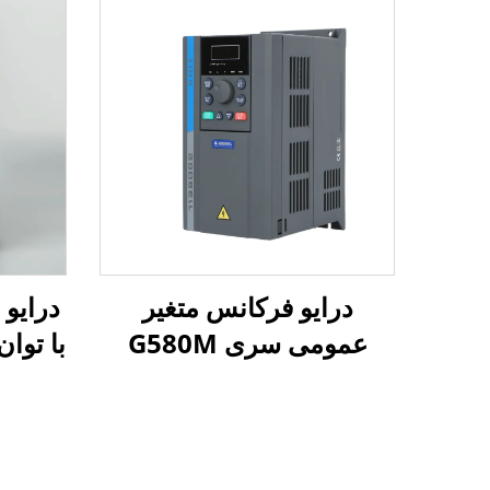
درایو فرکانس متغیر
عمومی سری G580M
با توان 4، 5.5، 7.5 کیلو