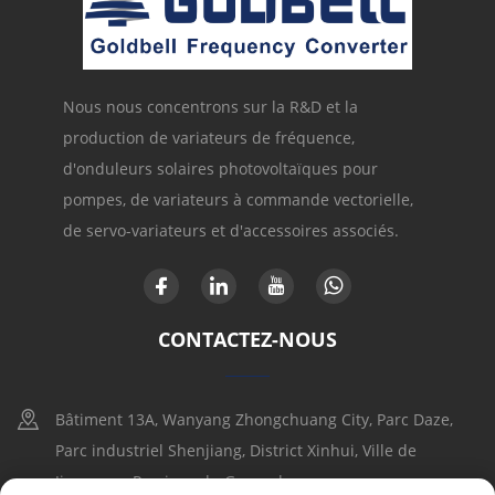
Nous nous concentrons sur la R&D et la
production de variateurs de fréquence,
d'onduleurs solaires photovoltaïques pour
pompes, de variateurs à commande vectorielle,
de servo-variateurs et d'accessoires associés.
CONTACTEZ-NOUS
Bâtiment 13A, Wanyang Zhongchuang City, Parc Daze,
Parc industriel Shenjiang, District Xinhui, Ville de
Jiangmen, Province du Guangdong