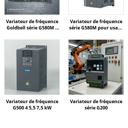
Variateur de fréquence
Variateur de fréquence
Goldbell série G580M |
série G580M pour usage
0,4 kW – 800 kW |
général
Commande V/f et
commande vectorielle |
Variateur de fréquence
certifié CE
Variateur de fréquence
Variateur de fréquence
G500 4 5,5 7,5 kW
série G200