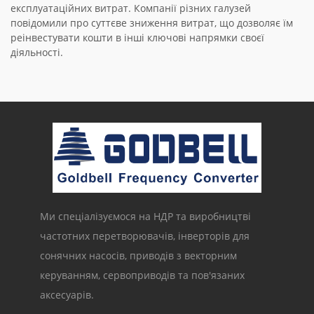
експлуатаційних витрат. Компанії різних галузей
повідомили про суттєве зниження витрат, що дозволяє їм
реінвестувати кошти в інші ключові напрямки своєї
діяльності.
Ми спеціалізуємося на НДР та виробництві
частотних перетворювачів, інверторів для
сонячних насосів, приводів з векторним
керуванням, сервоприводів та пов'язаних
аксесуарів.