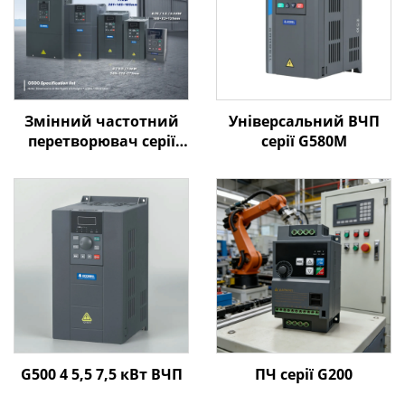
Змінний частотний
Універсальний ВЧП
перетворювач серії
серії G580M
Goldbell G580M | 0,4
кВт–800 кВт |
Керування за V/F та
векторне керування |
Відповідає стандарту
CE
G500 4 5,5 7,5 кВт ВЧП
ПЧ серії G200