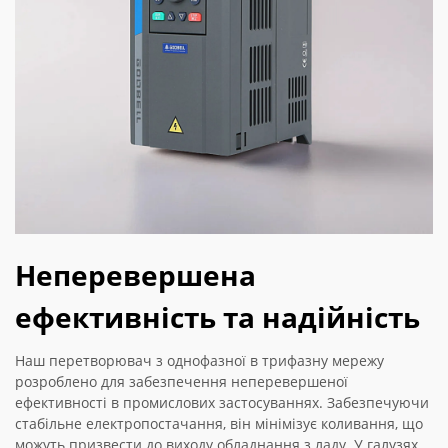
Неперевершена
ефективність та надійність
Наш перетворювач з однофазної в трифазну мережу
розроблено для забезпечення неперевершеної
ефективності в промислових застосуваннях. Забезпечуючи
стабільне електропостачання, він мінімізує коливання, що
можуть призвести до виходу обладнання з ладу. У галузях,