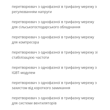
перетворювач з однофазної в трифазну мережу з
регулюванням напруги
перетворювач з однофазної в трифазну мережу
для сільськогосподарського обладнання
перетворювач з однофазної в трифазну мережу
для компресора
перетворювач з однофазної в трифазну мережу зі
стабілізацією частоти
перетворювач з однофазної в трифазну мережу з
IGBT-модулем
перетворювач з однофазної в трифазну мережу з
захистом від короткого замикання
перетворювач з однофазної в трифазну мережу
для системи вентиляторів