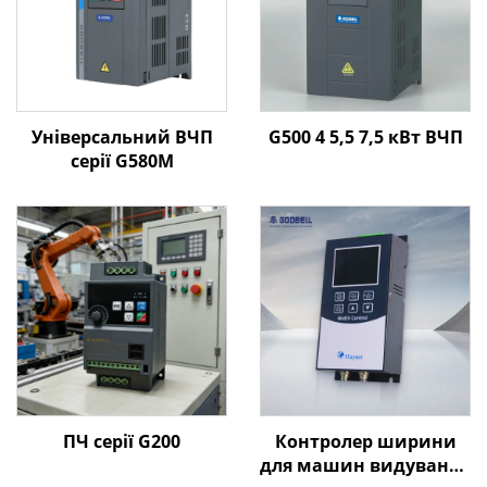
Універсальний ВЧП
G500 4 5,5 7,5 кВт ВЧП
серії G580M
ПЧ серії G200
Контролер ширини
для машин видування