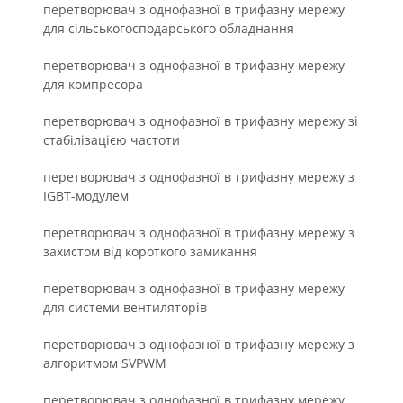
перетворювач з однофазної в трифазну мережу
для сільськогосподарського обладнання
перетворювач з однофазної в трифазну мережу
для компресора
перетворювач з однофазної в трифазну мережу зі
стабілізацією частоти
перетворювач з однофазної в трифазну мережу з
IGBT-модулем
перетворювач з однофазної в трифазну мережу з
захистом від короткого замикання
перетворювач з однофазної в трифазну мережу
для системи вентиляторів
перетворювач з однофазної в трифазну мережу з
алгоритмом SVPWM
перетворювач з однофазної в трифазну мережу