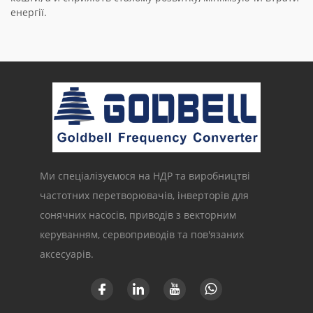
енергії.
Ми спеціалізуємося на НДР та виробництві
частотних перетворювачів, інверторів для
сонячних насосів, приводів з векторним
керуванням, сервоприводів та пов'язаних
аксесуарів.