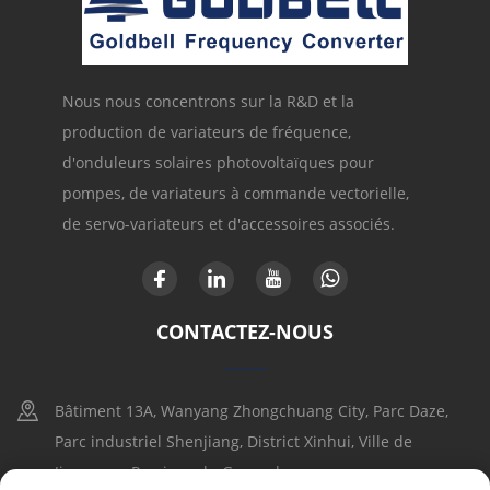
Nous nous concentrons sur la R&D et la
production de variateurs de fréquence,
d'onduleurs solaires photovoltaïques pour
pompes, de variateurs à commande vectorielle,
de servo-variateurs et d'accessoires associés.
CONTACTEZ-NOUS
Bâtiment 13A, Wanyang Zhongchuang City, Parc Daze,
Parc industriel Shenjiang, District Xinhui, Ville de
Jiangmen, Province du Guangdong