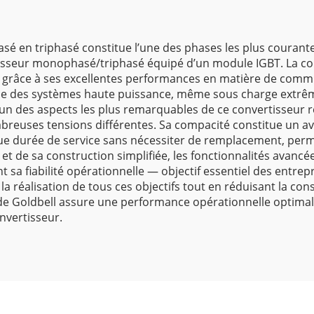
 en triphasé constitue l’une des phases les plus courantes
rtisseur monophasé/triphasé équipé d’un module IGBT. La co
e, grâce à ses excellentes performances en matière de commu
ble des systèmes haute puissance, même sous charge extrê
L’un des aspects les plus remarquables de ce convertisseur r
reuses tensions différentes. Sa compacité constitue un avan
ue durée de service sans nécessiter de remplacement, perme
 et de sa construction simplifiée, les fonctionnalités avancé
 sa fiabilité opérationnelle — objectif essentiel des entre
 réalisation de tous ces objectifs tout en réduisant la con
lle de Goldbell assure une performance opérationnelle opti
nvertisseur.