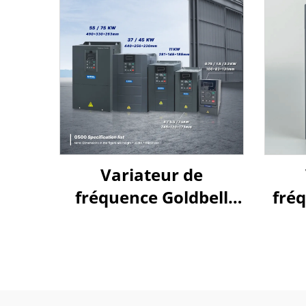
Variateur de
fréquence Goldbell
fréq
série G580M | 0,4 kW –
800 kW | Commande
V/f et commande
vectorielle | Variateur