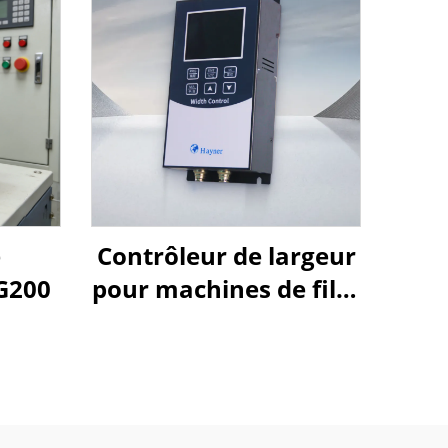
e
Contrôleur de largeur
 G200
pour machines de film
soufflé Goldbell