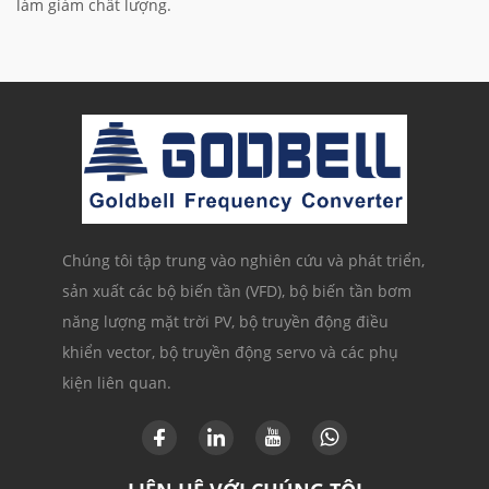
làm giảm chất lượng.
Chúng tôi tập trung vào nghiên cứu và phát triển,
sản xuất các bộ biến tần (VFD), bộ biến tần bơm
năng lượng mặt trời PV, bộ truyền động điều
khiển vector, bộ truyền động servo và các phụ
kiện liên quan.