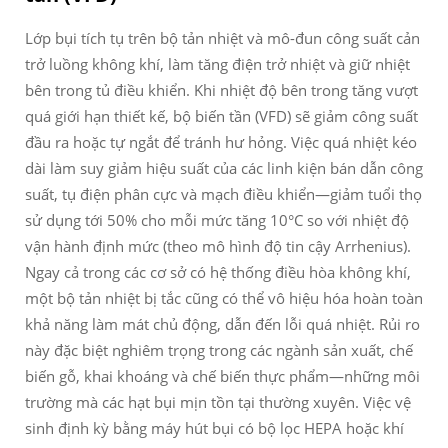
Lớp bụi tích tụ trên bộ tản nhiệt và mô-đun công suất cản
trở luồng không khí, làm tăng điện trở nhiệt và giữ nhiệt
bên trong tủ điều khiển. Khi nhiệt độ bên trong tăng vượt
quá giới hạn thiết kế, bộ biến tần (VFD) sẽ giảm công suất
đầu ra hoặc tự ngắt để tránh hư hỏng. Việc quá nhiệt kéo
dài làm suy giảm hiệu suất của các linh kiện bán dẫn công
suất, tụ điện phân cực và mạch điều khiển—giảm tuổi thọ
sử dụng tới 50% cho mỗi mức tăng 10°C so với nhiệt độ
vận hành định mức (theo mô hình độ tin cậy Arrhenius).
Ngay cả trong các cơ sở có hệ thống điều hòa không khí,
một bộ tản nhiệt bị tắc cũng có thể vô hiệu hóa hoàn toàn
khả năng làm mát chủ động, dẫn đến lỗi quá nhiệt. Rủi ro
này đặc biệt nghiêm trọng trong các ngành sản xuất, chế
biến gỗ, khai khoáng và chế biến thực phẩm—những môi
trường mà các hạt bụi mịn tồn tại thường xuyên. Việc vệ
sinh định kỳ bằng máy hút bụi có bộ lọc HEPA hoặc khí