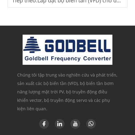
Tiếp theo:
Lắp đặt bộ biến tần (VFD) cho dây chuyền sản xuất trong nhà máy.
Chúng tôi tập trung vào nghiên cứu và phát triển,
sản xuất các bộ biến tần (VFD), bộ biến tần bơm
năng lượng mặt trời PV, bộ truyền động điều
khiển vector, bộ truyền động servo và các phụ
kiện liên quan.