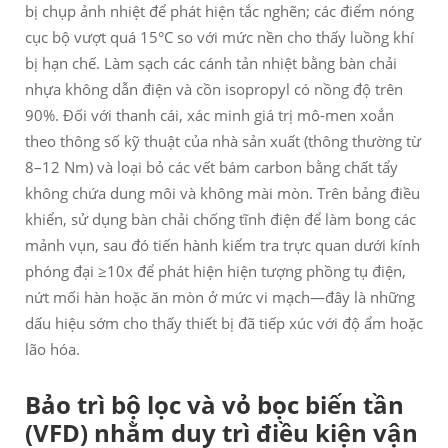
bị chụp ảnh nhiệt để phát hiện tắc nghẽn; các điểm nóng
cục bộ vượt quá 15°C so với mức nền cho thấy luồng khí
bị hạn chế. Làm sạch các cánh tản nhiệt bằng bàn chải
nhựa không dẫn điện và cồn isopropyl có nồng độ trên
90%. Đối với thanh cái, xác minh giá trị mô-men xoắn
theo thông số kỹ thuật của nhà sản xuất (thông thường từ
8–12 Nm) và loại bỏ các vết bám carbon bằng chất tẩy
không chứa dung môi và không mài mòn. Trên bảng điều
khiển, sử dụng bàn chải chống tĩnh điện để làm bong các
mảnh vụn, sau đó tiến hành kiểm tra trực quan dưới kính
phóng đại ≥10x để phát hiện hiện tượng phồng tụ điện,
nứt mối hàn hoặc ăn mòn ở mức vi mạch—đây là những
dấu hiệu sớm cho thấy thiết bị đã tiếp xúc với độ ẩm hoặc
lão hóa.
Bảo trì bộ lọc và vỏ bọc biến tần
(VFD) nhằm duy trì điều kiện vận