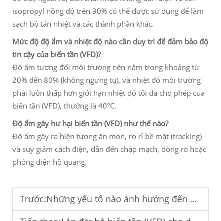
isopropyl nồng độ trên 90% có thể được sử dụng để làm
sạch bộ tản nhiệt và các thành phần khác.
Mức độ độ ẩm và nhiệt độ nào cần duy trì để đảm bảo độ
tin cậy của biến tần (VFD)?
Độ ẩm tương đối môi trường nên nằm trong khoảng từ
20% đến 80% (không ngưng tụ), và nhiệt độ môi trường
phải luôn thấp hơn giới hạn nhiệt độ tối đa cho phép của
biến tần (VFD), thường là 40°C.
Độ ẩm gây hư hại biến tần (VFD) như thế nào?
Độ ẩm gây ra hiện tượng ăn mòn, rò rỉ bề mặt (tracking)
và suy giảm cách điện, dẫn đến chập mạch, dòng rò hoặc
phóng điện hồ quang.
Trước:
Những yếu tố nào ảnh hưởng đến hiệu suất vận hành của bộ biến tần (VFD)?