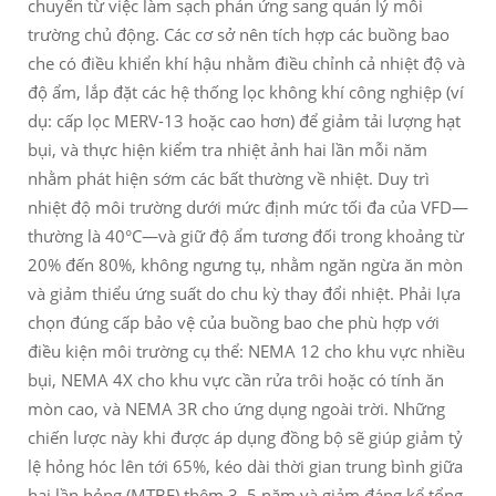
chuyển từ việc làm sạch phản ứng sang quản lý môi
trường chủ động. Các cơ sở nên tích hợp các buồng bao
che có điều khiển khí hậu nhằm điều chỉnh cả nhiệt độ và
độ ẩm, lắp đặt các hệ thống lọc không khí công nghiệp (ví
dụ: cấp lọc MERV-13 hoặc cao hơn) để giảm tải lượng hạt
bụi, và thực hiện kiểm tra nhiệt ảnh hai lần mỗi năm
nhằm phát hiện sớm các bất thường về nhiệt. Duy trì
nhiệt độ môi trường dưới mức định mức tối đa của VFD—
thường là 40°C—và giữ độ ẩm tương đối trong khoảng từ
20% đến 80%, không ngưng tụ, nhằm ngăn ngừa ăn mòn
và giảm thiểu ứng suất do chu kỳ thay đổi nhiệt. Phải lựa
chọn đúng cấp bảo vệ của buồng bao che phù hợp với
điều kiện môi trường cụ thể: NEMA 12 cho khu vực nhiều
bụi, NEMA 4X cho khu vực cần rửa trôi hoặc có tính ăn
mòn cao, và NEMA 3R cho ứng dụng ngoài trời. Những
chiến lược này khi được áp dụng đồng bộ sẽ giúp giảm tỷ
lệ hỏng hóc lên tới 65%, kéo dài thời gian trung bình giữa
hai lần hỏng (MTBF) thêm 3–5 năm và giảm đáng kể tổng