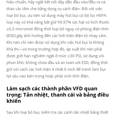
hiệu chuẩn, hãy ngắt kết nối dây dẫn đầu vào/đầu ra và
tháo các tấm che bằng dụng cụ cách điện. Đối với việc
loại bỏ bụi, ưu tiên sử dụng máy hút bụi có bộ lọc HEPA:
loại này có khả năng bắt giữ 99,97% các hạt có kích thước
≥0,3 micromet đồng thời loại bỏ nguy cơ phóng điện tĩnh
(ESD) gây ảnh hưởng đến các linh kiện điện tử nhạy cảm.
Khí nén chỉ nên được sử dụng khi việc hút bụi là không
khả thi—và trong trường hợp đó, áp suất khí nén phải
được giới hạn nghiêm ngặt ở mức ≤30 PSI, sử dụng vòi
phun khô, không chứa dầu và an toàn với ESD, đồng thời
giữ vòi cách các linh kiện ít nhất 6 inch để tránh làm bụi
lọt sâu vào bên trong hoặc phát sinh tĩnh điện.
Làm sạch các thành phần VFD quan
trọng: Tản nhiệt, thanh cái và bảng điều
khiển
Sau khi loại bỏ bụi, kiểm tra các cánh tản nhiệt bằng thiết