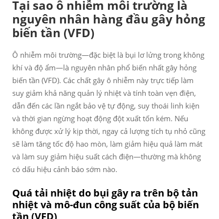
Tại sao ô nhiễm môi trường là
nguyên nhân hàng đầu gây hỏng
biến tần (VFD)
Ô nhiễm môi trường—đặc biệt là bụi lơ lửng trong không
khí và độ ẩm—là nguyên nhân phổ biến nhất gây hỏng
biến tần (VFD). Các chất gây ô nhiễm này trực tiếp làm
suy giảm khả năng quản lý nhiệt và tính toàn vẹn điện,
dẫn đến các lần ngắt bảo vệ tự động, suy thoái linh kiện
và thời gian ngừng hoạt động đột xuất tốn kém. Nếu
không được xử lý kịp thời, ngay cả lượng tích tụ nhỏ cũng
sẽ làm tăng tốc độ hao mòn, làm giảm hiệu quả làm mát
và làm suy giảm hiệu suất cách điện—thường mà không
có dấu hiệu cảnh báo sớm nào.
Quá tải nhiệt do bụi gây ra trên bộ tản
nhiệt và mô-đun công suất của bộ biến
tần (VFD)