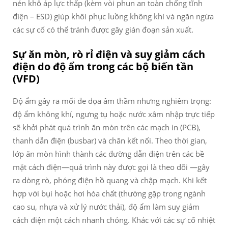
nén khô áp lực thấp (kèm vòi phun an toàn chống tĩnh
điện – ESD) giúp khôi phục luồng không khí và ngăn ngừa
các sự cố có thể tránh được gây gián đoạn sản xuất.
Sự ăn mòn, rò rỉ điện và suy giảm cách
điện do độ ẩm trong các bộ biến tần
(VFD)
Độ ẩm gây ra mối đe dọa âm thầm nhưng nghiêm trọng:
độ ẩm không khí, ngưng tụ hoặc nước xâm nhập trực tiếp
sẽ khởi phát quá trình ăn mòn trên các mạch in (PCB),
thanh dẫn điện (busbar) và chân kết nối. Theo thời gian,
lớp ăn mòn hình thành các đường dẫn điện trên các bề
mặt cách điện—quá trình này được gọi là
theo dõi
—gây
ra dòng rò, phóng điện hồ quang và chập mạch. Khi kết
hợp với bụi hoặc hơi hóa chất (thường gặp trong ngành
cao su, nhựa và xử lý nước thải), độ ẩm làm suy giảm
cách điện một cách nhanh chóng. Khác với các sự cố nhiệt