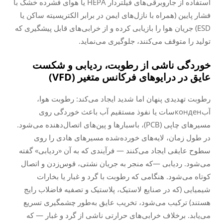
استفاده از جاروبرقی‌های فیلتردار HEPA یا هوای فشرده خشک با
فشار پایین (همراه با نازل‌های ایمن در برابر الکتریسیته ساکن یا
ESD) جریان هوا را بازیابی کرده و از خرابی‌های قابل پیشگیری که
تولید را متوقف می‌کنند، جلوگیری می‌نماید.
خوردگی ناشی از رطوبت، ردیابی و شکست
عایق در درایوهای فرکانس متغیر (VFD)
رطوبت تهدیدی پنهان اما شدید ایجاد می‌کند: رطوبت هوا،
آب‌конденسات یا نفوذ مستقیم آب باعث خوردگی روی
مسیرهای چاپی (PCB)، باسبارها و پین‌های اتصال‌دهنده می‌شود.
در طول زمان، لایه‌های خورده‌شده مسیرهای هادی را روی
سطوح عایقی ایجاد می‌کنند — فرآیندی که به آن «ردیابی» گفته
می‌شود.
ردیابی
—که منجر به جریان نشتی، قوس‌زدن و اتصال
کوتاه می‌شود. هنگامی که رطوبت با گرد و غبار یا بخارات
شیمیایی (که در صنایع لاستیک، پلاستیک و تصفیه فاضلاب رایج
هستند) ترکیب می‌شود، تخریب عایق به‌طور چشمگیری تسریع
می‌یابد. برخلاف خرابی‌های حرارتی ناشی از گرد و غبار — که