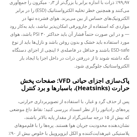
۹۹٫۹۷٪ ذرات با اندازه برابر یا بزرگ‌تر از ۰٫۳ میکرون را جمع‌آوری
می‌کنند و همچنین خطر تخلیه الکترواستاتیک (ESD) را در برابر
الکترونیک‌های حساس از بین می‌برند. هوای فشرده تنها در
مواردی که استفاده از جاروبرقی امکان‌پذیر نباشد، باید به‌کار رود
— و در این صورت حتماً فشار آن باید حداکثر ۳۰ PSI باشد، هوای
مورد استفاده باید خشک و بدون روغن باشد و نازل‌ها باید از نوع
ESD-safe باشند و حداقل در فاصله‌ی ۶ اینچی از اجزای دستگاه
نگه داشته شوند تا از دررفتن ذرات در داخل اجزا یا ایجاد بار
الکترواستاتیک جلوگیری شود.
پاک‌سازی اجزای حیاتی VFD: صفحات پخش
حرارت (Heatsinks)، باسبارها و برد کنترل
پس از حذف گرد و غبار، با استفاده از تصویربرداری حرارتی،
پره‌های رادیاتور را از نظر انسداد بررسی کنید؛ نقاط داغ موضعی
که بیش از ۱۵ درجه سانتی‌گراد از مقدار پایه بالاتر باشند،
نشان‌دهنده محدودیت جریان هوا هستند. پره‌ها را با قلم‌موهای
پلاستیکی غیرهدایت‌کننده و الکل ایزوپروپیل با خلوص بیش از ۹۰٪