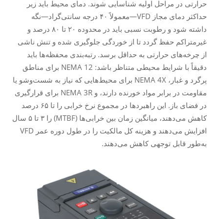
حرارتی در مراحل اولیه شناسایی شوند. دمای محیط باید زیر
حداکثر دمای مجاز VFD—معمولاً ۴۰ درجه سانتی‌گراد—نگه
داشته شود و رطوبت نسبی باید در محدوده ۲۰ تا ۸۰ درصد و
غیرمتراکم حفظ گردد تا از خوردگی جلوگیری شده و تنش ناشی
از چرخه‌های حرارتی به حداقل برسد. رتبه‌بندی محفظه‌ها باید
دقیقاً با شرایط محیطی متناظر باشد: NEMA 12 برای مناطق
پرگرد و غبار، NEMA 4X برای محیط‌هایی که نیاز به شست‌وشو یا
مقاومت در برابر مواد خورنده دارند، و NEMA 3R برای قرارگیری
در فضای باز. این راهبردها در مجموع نرخ خرابی را تا ۶۵ درصد
کاهش می‌دهند، میانگین زمان بین خرابی‌ها (MTBF) را ۳ تا ۵ سال
افزایش می‌دهند و هزینه کل مالکیت را در طول دوره عمر VFD
به‌طور قابل توجهی کاهش می‌دهند.