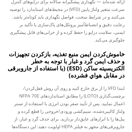
ارائه شده‌اند — نگهداری پیشگیرانه سالانه برای درایوهای کنترل
سرعت متغیر ولتاژ پایین (VFD) در محیط‌های استاندارد را توصیه
می‌کنند و در شرایط سخت، فواصل نگهداری باید کوتاه‌تر باشد.
رعایت دقیق و انضباط‌آمیز پروتکل‌های پاک‌سازی با تأکید بر
ایمنی، سلامت درایو را حفظ کرده و از خرابی‌های قابل پیشگیری
جلوگیری می‌کند.
خاموش‌کردن ایمن منبع تغذیه، بازکردن تجهیزات
و حذف ایمن گرد و غبار با توجه به خطر
الکتریسیته ساکن (ESD) (با استفاده از جاروبرقی
در مقابل هواي فشرده)
ابتدا VFD را از برق خارج کنید و روی آن روش قفل‌کردن/
برچسب‌گذاری (LOTO) را مطابق استانداردهای NFPA 70E
اعمال نمایید. پس از تأیید صفر بودن انرژی با استفاده از تستر
ولتاژ کالیبره‌شده، سیم‌کشی ورودی/خروجی را قطع کرده و
پنل‌ها را با ابزارهای عایق‌دار بردارید. برای حذف گرد و غبار، از
جاروبرقی‌های مجهز به فیلتر HEPA اولویت دهید: این دستگاه‌ها