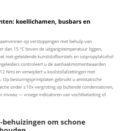
nten: koellichamen, busbars en
ichaamvinnen op verstoppingen met behulp van
er dan 15 °C boven de uitgangstemperatuur liggen,
t niet-geleidende kunststofborstels en isopropylalcohol
omgeleiders controleert u de aanhaakmomentwaarden
–12 Nm) en verwijdert u koolstofafzettingen met
 Op besturingsprintplaten gebruikt u antistatische
spectie onder ≥10x vergroting op bultende condensatoren,
r-niveau — vroege indicatoren van vochtbelasting of
 -behuizingen om schone
ehouden