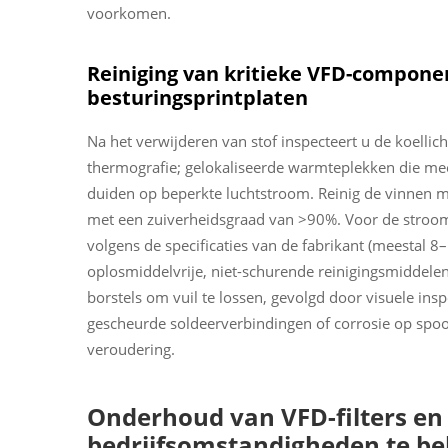
voorkomen.
Reiniging van kritieke VFD-compone
besturingsprintplaten
Na het verwijderen van stof inspecteert u de koell
thermografie; gelokaliseerde warmteplekken die me
duiden op beperkte luchtstroom. Reinig de vinnen me
met een zuiverheidsgraad van >90%. Voor de stro
volgens de specificaties van de fabrikant (meestal 8
oplosmiddelvrije, niet-schurende reinigingsmiddelen.
borstels om vuil te lossen, gevolgd door visuele in
gescheurde soldeerverbindingen of corrosie op spoo
veroudering.
Onderhoud van VFD-filters en
bedrijfsomstandigheden te b