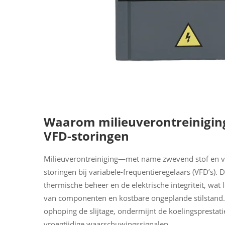
Waarom milieuverontreiniging
VFD-storingen
Milieuverontreiniging—met name zwevend stof en vo
storingen bij variabele-frequentieregelaars (VFD’s).
thermische beheer en de elektrische integriteit, wat
van componenten en kostbare ongeplande stilstand. I
ophoping de slijtage, ondermijnt de koelingsprestat
vroegtijdige waarschuwingssignalen.