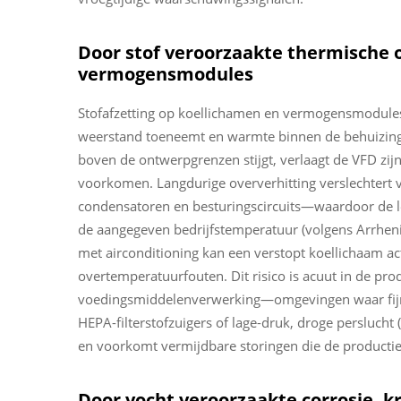
Door stof veroorzaakte thermische 
vermogensmodules
Stofafzetting op koellichamen en vermogensmodule
weerstand toeneemt en warmte binnen de behuizing
boven de ontwerpgrenzen stijgt, verlaagt de VFD zij
voorkomen. Langdurige oververhitting verslechtert
condensatoren en besturingscircuits—waardoor de 
de aangegeven bedrijfstemperatuur (volgens Arrhen
met airconditioning kan een verstopt koellichaam acti
overtemperatuurfouten. Dit risico is acuut in de pr
voedingsmiddelenverwerking—omgevingen waar fijn
HEPA-filterstofzuigers of lage-druk, droge persluch
en voorkomt vermijdbare storingen die de productie 
Door vocht veroorzaakte corrosie, kr