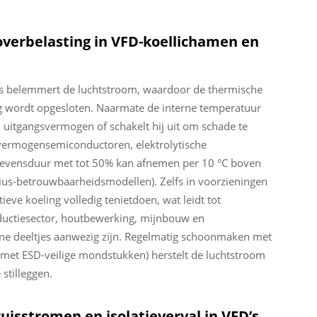
overbelasting in VFD-koellichamen en
s belemmert de luchtstroom, waardoor de thermische
 wordt opgesloten. Naarmate de interne temperatuur
n uitgangsvermogen of schakelt hij uit om schade te
 vermogensemiconductoren, elektrolytische
levensduur met tot 50% kan afnemen per 10 °C boven
ius-betrouwbaarheidsmodellen). Zelfs in voorzieningen
eve koeling volledig tenietdoen, wat leidt tot
oductiesector, houtbewerking, mijnbouw en
e deeltjes aanwezig zijn. Regelmatig schoonmaken met
t (met ESD-veilige mondstukken) herstelt de luchtstroom
stilleggen.
uisstromen en isolatieverval in VFD’s