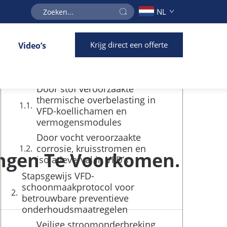
NL
Inhoudsopgave
Krijg direct een offerte
Video’s
Waarom milieuverontreiniging de
belangrijkste oorzaak is van VFD-
storingen
Door stof veroorzaakte
thermische overbelasting in
VFD-koellichamen en
vermogensmodules
Door vocht veroorzaakte
corrosie, kruisstromen en
ingen Te Voorkomen.
isolatieverval in VFD’s
Stapsgewijs VFD-
schoonmaakprotocol voor
betrouwbare preventieve
onderhoudsmaatregelen
Veilige stroomonderbreking,