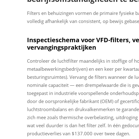
Filters en behuizingen vormen de primaire fysieke bar
volledig afhankelijk van consistent, op bewijs gebas
Inspectieschema voor VFD-filters, 
vervangingspraktijken
Controleer de luchtfilter maandelijks in stoffige of 
metaalbewerkingsbedrijven) en een keer per kwartaa
besturingsruimtes). Vervang de filters wanneer de 
nominale capaciteit — een drempelwaarde die is gev
toegepast in industriële voorspellende onderhoudspro
door de oorspronkelijke fabrikant (OEM) of gecertifi
luchtstroombalans en drukvalkenmerken te garandere
zich mee zoals thermische overbelasting, uitdroging
wat veel duurder is dan het filter zelf. In één gedoc
productieverlies van $137.000 over twee dagen.