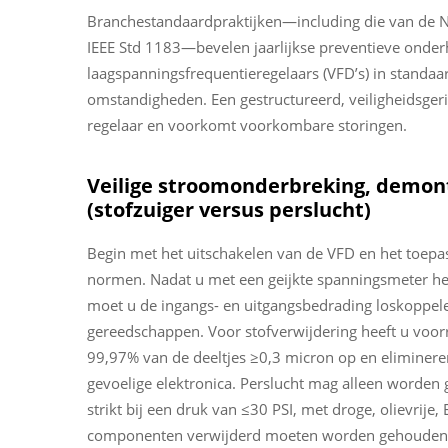
Branchestandaardpraktijken—including die van de Na
IEEE Std 1183—bevelen jaarlijkse preventieve onde
laagspanningsfrequentieregelaars (VFD’s) in standaa
omstandigheden. Een gestructureerd, veiligheidsgeric
regelaar en voorkomt voorkombare storingen.
Veilige stroomonderbreking, demont
(stofzuiger versus perslucht)
Begin met het uitschakelen van de VFD en het toep
normen. Nadat u met een geijkte spanningsmeter heb
moet u de ingangs- en uitgangsbedrading loskoppel
gereedschappen. Voor stofverwijdering heeft u voo
99,97% van de deeltjes ≥0,3 micron op en elimineren 
gevoelige elektronica. Perslucht mag alleen worden
strikt bij een druk van ≤30 PSI, met droge, olievrij
componenten verwijderd moeten worden gehouden om 