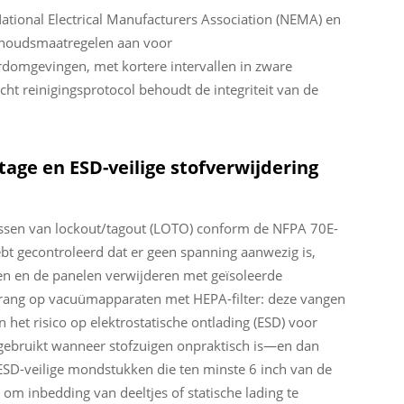
tional Electrical Manufacturers Association (NEMA) en
rhoudsmaatregelen aan voor
rdomgevingen, met kortere intervallen in zware
ht reinigingsprotocol behoudt de integriteit van de
age en ESD-veilige stofverwijdering
assen van lockout/tagout (LOTO) conform de NFPA 70E-
t gecontroleerd dat er geen spanning aanwezig is,
en en de panelen verwijderen met geïsoleerde
rrang op vacuümapparaten met HEPA-filter: deze vangen
het risico op elektrostatische ontlading (ESD) voor
 gebruikt wanneer stofzuigen onpraktisch is—en dan
e, ESD-veilige mondstukken die ten minste 6 inch van de
inbedding van deeltjes of statische lading te