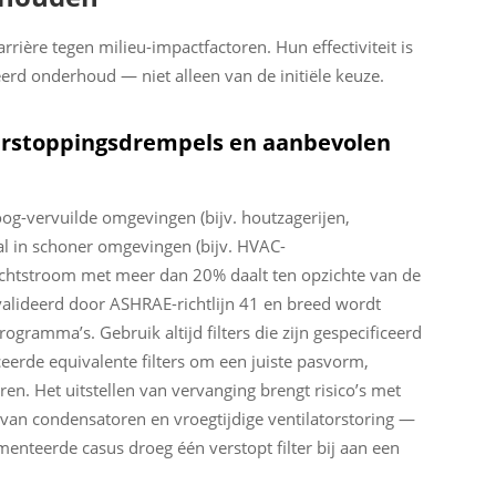
rière tegen milieu-impactfactoren. Hun effectiviteit is
eerd onderhoud — niet alleen van de initiële keuze.
verstoppingsdrempels en aanbevolen
hoog-vervuilde omgevingen (bijv. houtzagerijen,
l in schoner omgevingen (bijv. HVAC-
luchtstroom met meer dan 20% daalt ten opzichte van de
alideerd door ASHRAE-richtlijn 41 en breed wordt
gramma’s. Gebruik altijd filters die zijn gespecificeerd
ceerde equivalente filters om een juiste pasvorm,
n. Het uitstellen van vervanging brengt risico’s met
 van condensatoren en vroegtijdige ventilatorstoring —
umenteerde casus droeg één verstopt filter bij aan een