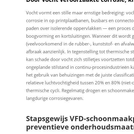
Vocht vormt een stille maar ernstige bedreiging: voch
corrosie in op printplaatbanen, busbars en connecto
paden over isolerende oppervlakken — een proces d
boogvorming en kortsluitingen. Wanneer dit wordt
(veelvoorkomend in de rubber-, kunststof- en afvalwat
afbraak aanzienlijk. In tegenstelling tot thermisch
kan schade door vocht zich stilletjes voortzetten tot
ongeplande stilstand in continu-procesindustrieën 
het gebruik van behuizingen met de juiste classifica
relatieve luchtvochtigheid tussen 20% en 80% (niet-
thermische cycli. Regelmatig drogen en schoonmake
langdurige corrosiegevaren.
Stapsgewijs VFD-schoonmaakp
preventieve onderhoudsmaat