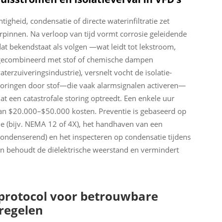
tigheid, condensatie of directe waterinfiltratie zet
rpinnen. Na verloop van tijd vormt corrosie geleidende
at bekendstaat als
volgen
—wat leidt tot lekstroom,
 gecombineerd met stof of chemische dampen
erzuiveringsindustrie), versnelt vocht de isolatie-
e storingen door stof—die vaak alarmsignalen activeren—
dat een catastrofale storing optreedt. Een enkele uur
kan $20.000–$50.000 kosten. Preventie is gebaseerd op
tie (bijv. NEMA 12 of 4X), het handhaven van een
condenserend) en het inspecteren op condensatie tijdens
n behoudt de diëlektrische weerstand en vermindert
rotocol voor betrouwbare
regelen