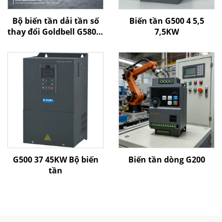
Bộ biến tần dải tần số
Biến tần G500 4 5,5
thay đổi Goldbell G580M
7,5KW
| 0,4 kW–800 kW | Điều
khiển V/F và điều khiển
vector | Bộ biến tần
được chứng nhận CE
G500 37 45KW Bộ biến
Biến tần dòng G200
tần