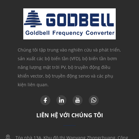
Chúng tôi tập trung vào nghiên cứu và phát triển,
sản xuất các bộ biến tần (VFD), bộ biến tần bơm
năng lượng mặt trời PV, bộ truyền động điều
khiển vector, bộ truyền động servo và các phụ
kiện liên quan.
LIÊN HỆ VỚI CHÚNG TÔI
Tòa nhà 13A, Khu đô thị Wanyang Zhongchuang, Công