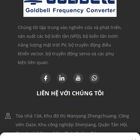
Chúng tôi tập trung vào nghiên cứu và phát triển,
sản xuất các bộ biến tần (VFD), bộ biến tần bơm
năng lượng mặt trời PV, bộ truyền động điều
khiển vector, bộ truyền động servo và các phụ
kiện liên quan.
LIÊN HỆ VỚI CHÚNG TÔI
Tòa nhà 13A, Khu đô thị Wanyang Zhongchuang, Công
viên Daze, Khu công nghiệp Shenjiang, Quận Tân Hội,
Thành phố Giang Môn, Tỉnh Quảng Đông