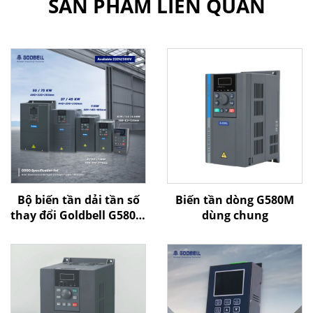
SẢN PHẨM LIÊN QUAN
Bộ biến tần dải tần số
Biến tần dòng G580M
thay đổi Goldbell G580M
dùng chung
| 0,4 kW–800 kW | Điều
khiển V/F và điều khiển
vector | Bộ biến tần
được chứng nhận CE