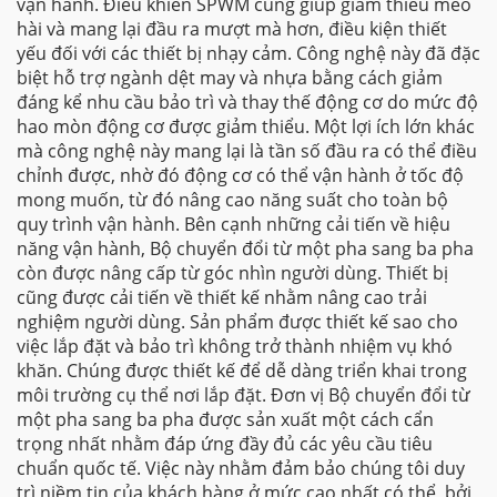
vận hành. Điều khiển SPWM cũng giúp giảm thiểu méo
hài và mang lại đầu ra mượt mà hơn, điều kiện thiết
yếu đối với các thiết bị nhạy cảm. Công nghệ này đã đặc
biệt hỗ trợ ngành dệt may và nhựa bằng cách giảm
đáng kể nhu cầu bảo trì và thay thế động cơ do mức độ
hao mòn động cơ được giảm thiểu. Một lợi ích lớn khác
mà công nghệ này mang lại là tần số đầu ra có thể điều
chỉnh được, nhờ đó động cơ có thể vận hành ở tốc độ
mong muốn, từ đó nâng cao năng suất cho toàn bộ
quy trình vận hành. Bên cạnh những cải tiến về hiệu
năng vận hành, Bộ chuyển đổi từ một pha sang ba pha
còn được nâng cấp từ góc nhìn người dùng. Thiết bị
cũng được cải tiến về thiết kế nhằm nâng cao trải
nghiệm người dùng. Sản phẩm được thiết kế sao cho
việc lắp đặt và bảo trì không trở thành nhiệm vụ khó
khăn. Chúng được thiết kế để dễ dàng triển khai trong
môi trường cụ thể nơi lắp đặt. Đơn vị Bộ chuyển đổi từ
một pha sang ba pha được sản xuất một cách cẩn
trọng nhất nhằm đáp ứng đầy đủ các yêu cầu tiêu
chuẩn quốc tế. Việc này nhằm đảm bảo chúng tôi duy
trì niềm tin của khách hàng ở mức cao nhất có thể, bởi