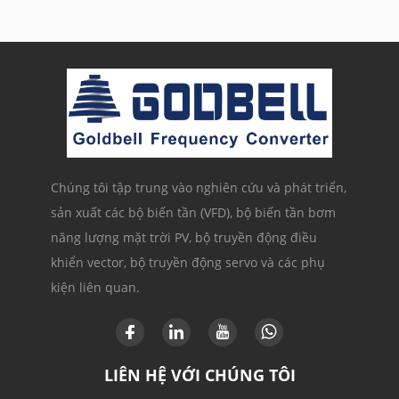
Chúng tôi tập trung vào nghiên cứu và phát triển,
sản xuất các bộ biến tần (VFD), bộ biến tần bơm
năng lượng mặt trời PV, bộ truyền động điều
khiển vector, bộ truyền động servo và các phụ
kiện liên quan.
LIÊN HỆ VỚI CHÚNG TÔI