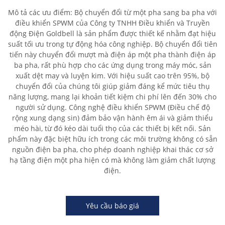
Mô tả các ưu điểm: Bộ chuyển đổi từ một pha sang ba pha với
điều khiển SPWM của Công ty TNHH Điều khiển và Truyền
động Điện Goldbell là sản phẩm được thiết kế nhằm đạt hiệu
suất tối ưu trong tự động hóa công nghiệp. Bộ chuyển đổi tiên
tiến này chuyển đổi mượt mà điện áp một pha thành điện áp
ba pha, rất phù hợp cho các ứng dụng trong máy móc, sản
xuất dệt may và luyện kim. Với hiệu suất cao trên 95%, bộ
chuyển đổi của chúng tôi giúp giảm đáng kể mức tiêu thụ
năng lượng, mang lại khoản tiết kiệm chi phí lên đến 30% cho
người sử dụng. Công nghệ điều khiển SPWM (Điều chế độ
rộng xung dạng sin) đảm bảo vận hành êm ái và giảm thiểu
méo hài, từ đó kéo dài tuổi thọ của các thiết bị kết nối. Sản
phẩm này đặc biệt hữu ích trong các môi trường không có sẵn
nguồn điện ba pha, cho phép doanh nghiệp khai thác cơ sở
hạ tầng điện một pha hiện có mà không làm giảm chất lượng
điện.
Yêu cầu báo giá