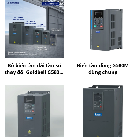
Bộ biến tần dải tần số
Biến tần dòng G580M
thay đổi Goldbell G580M
dùng chung
| 0,4 kW–800 kW | Điều
khiển V/F và điều khiển
vector | Bộ biến tần
được chứng nhận CE