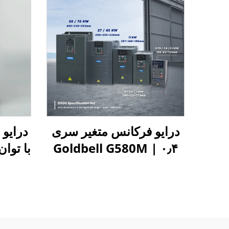
درایو فرکانس متغیر سری
Goldbell G580M | ۰٫۴
با توان 4، 5.5، 7.5 کیلو
کیلووات تا ۸۰۰ کیلووات |
کنترل V/F و برداری | درایو
فرکانس متغیر با گواهینامه
CE