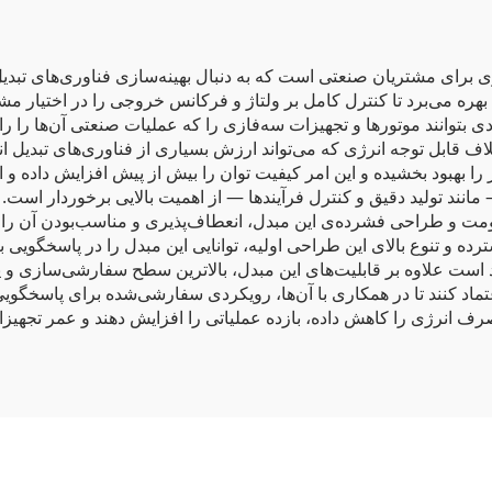
‌فاز با الگوریتم SVPWM، گزینه‌ی برتری برای مشتریان صنعتی است که به دنبال بهینه‌سازی ف
ینه‌ی مدولاسیون عرض پالس بردار فضایی (SVPWM) بهره می‌برد تا کنترل کامل بر ولتاژ و فرکانس خ
دی بتوانند موتورها و تجهیزات سه‌فازی را که عملیات صنعتی آن‌ها را راه
لاف قابل توجه انرژی که می‌تواند ارزش بسیاری از فناوری‌های تبدیل
لیدزنی اینورتر را بهبود بخشیده و این امر کیفیت توان را بیش از پیش افزایش د
 مانند تولید دقیق و کنترل فرآیندها — از اهمیت بالایی برخوردار است
ومت و طراحی فشرده‌ی این مبدل، انعطاف‌پذیری و مناسب‌بودن آن را 
ده و تنوع بالای این طراحی اولیه، توانایی این مبدل را در پاسخگویی
Goldbell Electric Drives & Controls. متعهد است علاوه بر قابلیت‌های این مبدل، بالاترین سطح
عتماد کنند تا در همکاری با آن‌ها، رویکردی سفارشی‌شده برای پاسخگویی ب