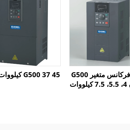
درایو فرکانس متغیر G500
G500 37 45 کیلووات VFD
وات