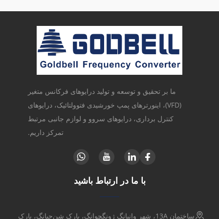
ما بر تحقیق و توسعه و تولید درایوهای فرکانس متغیر
(VFD)، اینورترهای پمپ خورشیدی فتوولتائیک، درایوهای
کنترل برداری، درایوهای سروو و لوازم جانبی مرتبط
تمرکز داریم.
با ما در ارتباط باشید
ساختمان 13A، شهر وانیانگ ژونگچوانگ، پارک شن‌جیانگ، پارک