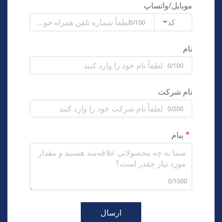
موبایل/واتساپ
کد
0/100
نام
0/100
نام شرکت
0/200
پیام
0/1000
ارسال