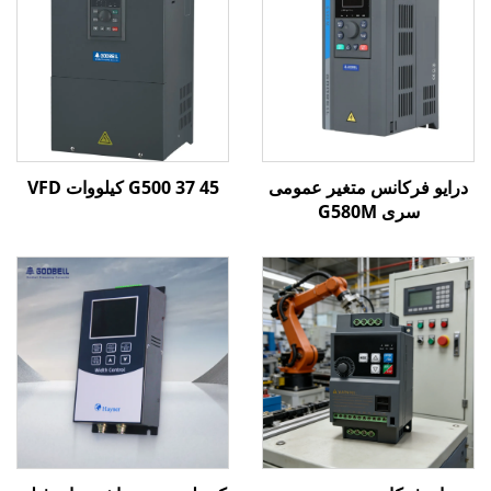
درایو فرکانس متغیر عمومی
G500 37 45 کیلووات VFD
سری G580M