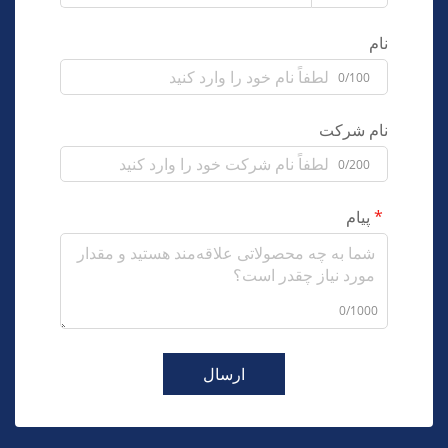
نام
0/100
نام شرکت
0/200
پیام
0/1000
ارسال