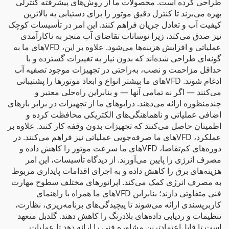
طراحی کرده است. محصولات ما از روش‌های پیشرفته کنترلی
بهره می‌برند تا کنترل دقیق موتور را برای دستیابی به بالاترین
کیفیت آب و تعادل جریان فراهم کنند. این امر در تأسیسات کوچک
نیز صدق می‌کند، زیرا نوسانات تقاضای آب منجر به ناکارآمدی
عملیاتی و افزایش هزینه‌ها می‌شود. علاوه بر این، VFDهای ما به
گونه‌ای طراحی شده‌اند که بدون نیاز به تغییرات گسترده و با
حداقل مزاحمت و نصب، به‌راحتی در تجهیزات موجود تصفیه آب
ادغام شوند. VFDهای ما بیشتر انواع و ابعاد موتورها را پشتیبانی
می‌کنند — اگر نه تمامی آنها — و بنابراین راه‌حلی معتبر و
چندمنظوره ارائه می‌دهند. درایوهای ما از تجهیزات در برابر بارهای
اضافی عملیاتی و ناهماهنگی‌های الکتریکی محافظت کرده و
اطمینان حاصل می‌کنند که تجهیزات بدون وقفه کار کنند. علاوه بر
عملکرد، VFDهای ما صرفه‌جویی عملیاتی نیز فراهم می‌کنند. در
دوره‌های کم‌تقاضا، VFDهای ما سرعت موتور را کاهش داده و
مصرف انرژی را پایین می‌آورند. از دیدگاه تأسیسات، این امر
هزینه‌های برق را کاهش داده و به اجرای اقدامات پایداری مربوط
به مصرف انرژی کمک می‌کند. اپراتورهای مختلف سطوح مهارت
فنی متفاوتی دارند؛ بنابراین VFDهای ما همراه با راهنمای
کاربرپسندی ارائه می‌شوند تا پیچیدگی‌های برنامه‌ریزی، نظارت،
تنظیمات و ردیابی داده‌های بلادرنگ را کاهش دهند. گلدبل متعهد
است تا قابل‌اعتمادترین مشاوره فنی را ارائه دهد تا عملیات