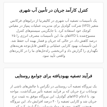
کنترل کارآمد جریان در تأمین آب شهری
یک تأسیسات تصفیه آب شهری در کالیفرنیا از درایوهای فرکانس
متغیر (VFD) شرکت گولدبِل برای مدیریت عملیات پمپاژ در مقیاس
کوچک خود استفاده کرد. با جایگزینی سیستم‌های کنترل
منسوخ‌شده با VFDهای ما، این تأسیسات مصرف انرژی را ۲۵
درصد کاهش داد، در حالی که جریان و فشار بهینه آب حفظ شد.
این تأسیسات بهبود کارایی عملیاتی و کاهش قابل‌توجه هزینه‌های
نگهداری را گزارش داد و اثربخشی راه‌حل‌های ما را در کاربردهای
واقعی تأیید نمود.
فرآیند تصفیه بهبودیافته برای جوامع روستایی
یک نیروگاه تصفیه آب روستایی در تگزاس با چالش‌های ناشی از
نوسانات نرخ جریان که بر فرآیند تصفیه تأثیر می‌گذاشت، مواجه
بود. با ادغام VFDهای گولدبِل، این نیروگاه موفق به تثبیت نرخ
جریان شد و کارایی تصفیه را ۴۰ درصد افزایش داد. این نیروگاه
همچنین کاهش مصرف مواد شیمیایی را گزارش کرد که