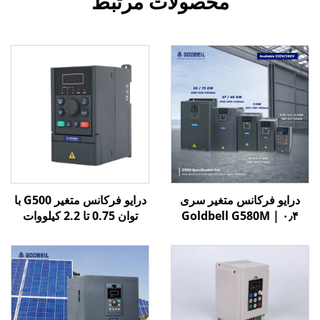
محصولات مرتبط
درایو فرکانس متغیر سری
درایو فرکانس متغیر G500 با
Goldbell G580M | ۰٫۴
توان 0.75 تا 2.2 کیلووات
کیلووات تا ۸۰۰ کیلووات |
کنترل V/F و برداری | درایو
فرکانس متغیر با گواهینامه
CE