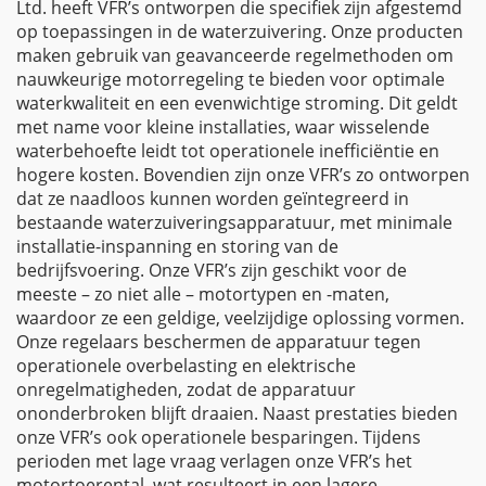
Ltd. heeft VFR’s ontworpen die specifiek zijn afgestemd
op toepassingen in de waterzuivering. Onze producten
maken gebruik van geavanceerde regelmethoden om
nauwkeurige motorregeling te bieden voor optimale
waterkwaliteit en een evenwichtige stroming. Dit geldt
met name voor kleine installaties, waar wisselende
waterbehoefte leidt tot operationele inefficiëntie en
hogere kosten. Bovendien zijn onze VFR’s zo ontworpen
dat ze naadloos kunnen worden geïntegreerd in
bestaande waterzuiveringsapparatuur, met minimale
installatie-inspanning en storing van de
bedrijfsvoering. Onze VFR’s zijn geschikt voor de
meeste – zo niet alle – motortypen en -maten,
waardoor ze een geldige, veelzijdige oplossing vormen.
Onze regelaars beschermen de apparatuur tegen
operationele overbelasting en elektrische
onregelmatigheden, zodat de apparatuur
ononderbroken blijft draaien. Naast prestaties bieden
onze VFR’s ook operationele besparingen. Tijdens
perioden met lage vraag verlagen onze VFR’s het
motortoerental, wat resulteert in een lagere