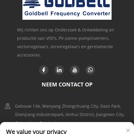
Wij richten ons op Onderzoek & Ontwikkeling en
productie van VFD's, PV-zonne-pompinverters,
vectorregelaars, servoregelaars en gerelateerde
accessoires.
NEEM CONTACT OP
Gebouw 13A, Wanyang Zhongchuang City, Daze Park,
Shenjiang Industriepark, Xinhui District, Jiangmen City,
Guangdong Provincie
We value your privacy