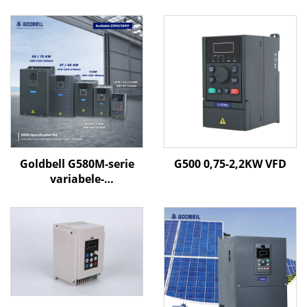
Goldbell G580M-serie
G500 0,75-2,2KW VFD
variabele-
frequentieregelaar | 0,4
kW–800 kW | V/F- en
vectorregeling | CE-
gecertificeerde VFD