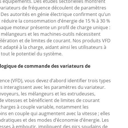
es équipements. Des études sectorielles montrent
variateurs de fréquence découlent de paramètres
Des autorités en génie électrique confirment qu’un
t réduire la consommation d’énergie de 15 % à 30 %
. Chaque moteur présente un profil de charge unique :
s mélangeurs et les machines-outils nécessitent
élération et de limites de courant. Nos produits VFD
adapté à la charge, aidant ainsi les utilisateurs à
 tout le potentiel du système.
 logique de commande des variateurs de
nce (VFD), vous devez d’abord identifier trois types
 interagissent avec les paramètres du variateur.
onvoyeurs, les mélangeurs et les extrudeuses,
de vitesses et bénéficient de limites de courant
 charges à couple variable, notamment les
ins en couple qui augmentent avec la vitesse ; elles
adratiques et des modes d’économie d’énergie. Les
esses à emboutir, impliquent des pics soudains de