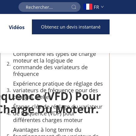
FR
Table des matières
Obtenez un devis instantané
Vidéos
Pourquoi l’adaptation du variateur
de fréquence (VFD) à la charge du
moteur est-elle essentielle ?
Comprendre les types de charge
moteur et la logique de
commande des variateurs de
fréquence
Expérience pratique de réglage des
variateurs de fréquence pour des
équence (VFD) Pour
charges réelles
 Charge Du Moteur.
Étapes clés de réglage du variateur
de fréquence (VDF) pour
différentes charges moteur
Avantages à long terme du