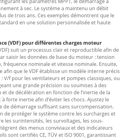
onfigurant les paramètres MPPT, le démarrage à
onnement à sec. Le système a maintenu un débit
plus de trois ans. Ces exemples démontrent que le
tandard en une solution personnalisée et haute
ence (VDF) pour différentes charges moteur
DF) suit un processus clair et reproductible afin de
r saisir les données de base du moteur : tension
 fréquence nominale et vitesse nominale. Ensuite,
 afin que le VDF établisse un modèle interne précis
V/f pour les ventilateurs et pompes classiques, ou
igeant une grande précision ou soumises à des
et de décélération en fonction de l’inertie de la
 forte inertie afin d’éviter les chocs. Ajustez le
e de démarrage suffisant sans surcompensation.
fin de protéger le système contre les surcharges et
e les surintensités, les survoltages, les sous-
ntègrent des menus conviviaux et des indicateurs
eils sont certifiés CE, TÜV et ISO 9001, garantissant