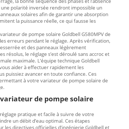
serrage, la bonne séquence des phases et l’absence
ne polarité inversée rendront impossible un
anneaux solaires afin de garantir une absorption
itent la puissance réelle, ce qui fausse les
 le variateur de pompe solaire Goldbell G580MPV de
es erreurs pendant le réglage. Après vérification,
desserrée et des panneaux légèrement
s résolus, le réglage s’est déroulé sans accroc et
ptimale maximale. L’équipe technique Goldbell
 vous aider à effectuer rapidement les
ous puissiez avancer en toute confiance. Ces
permettant à votre variateur de pompe solaire de
e.
 variateur de pompe solaire
glage pratique et facile à suivre de votre
eindre un débit d’eau optimal. Ces étapes
 les directives officielles d’ingénierie Goldbell et