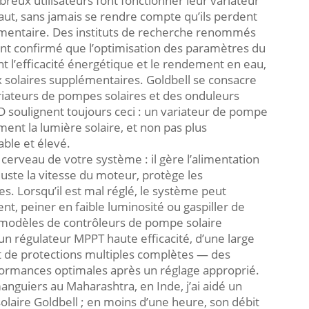
breux utilisateurs font fonctionner leur variateur
ut, sans jamais se rendre compte qu’ils perdent
lémentaire. Des instituts de recherche renommés
nt confirmé que l’optimisation des paramètres du
 l’efficacité énergétique et le rendement en eau,
 solaires supplémentaires. Goldbell se consacre
riateurs de pompes solaires et des onduleurs
&D soulignent toujours ceci : un variateur de pompe
ment la lumière solaire, et non pas plus
able et élevé.
erveau de votre système : il gère l’alimentation
uste la vitesse du moteur, protège les
. Lorsqu’il est mal réglé, le système peut
, peiner en faible luminosité ou gaspiller de
es modèles de contrôleurs de pompe solaire
un régulateur MPPT haute efficacité, d’une large
t de protections multiples complètes — des
formances optimales après un réglage approprié.
nguiers au Maharashtra, en Inde, j’ai aidé un
olaire Goldbell ; en moins d’une heure, son débit