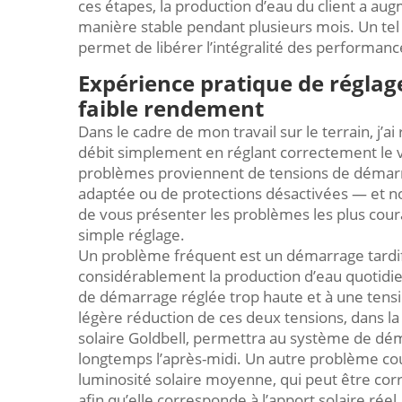
ces étapes, la production d’eau du client a au
manière stable pendant plusieurs mois. Un tel 
permet de libérer l’intégralité des performanc
Expérience pratique de réglag
faible rendement
Dans le cadre de mon travail sur le terrain, j’ai
débit simplement en réglant correctement le v
problèmes proviennent de tensions de démarr
adaptée ou de protections désactivées — et 
de vous présenter les problèmes les plus coura
simple réglage.
Un problème fréquent est un démarrage tardif 
considérablement la production d’eau quotidie
de démarrage réglée trop haute et à une tensi
légère réduction de ces deux tensions, dans la
solaire Goldbell, permettra au système de déma
longtemps l’après-midi. Un autre problème cou
luminosité solaire moyenne, qui peut être cor
afin qu’elle corresponde à l’apport solaire réel.