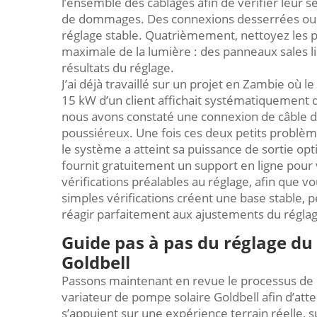
l’ensemble des câblages afin de vérifier leur 
de dommages. Des connexions desserrées ou u
réglage stable. Quatrièmement, nettoyez les p
maximale de la lumière : des panneaux sales lim
résultats du réglage.
J’ai déjà travaillé sur un projet en Zambie où
15 kW d’un client affichait systématiquement d
nous avons constaté une connexion de câble 
poussiéreux. Une fois ces deux petits problème
le système a atteint sa puissance de sortie o
fournit gratuitement un support en ligne pour
vérifications préalables au réglage, afin que v
simples vérifications créent une base stable, 
réagir parfaitement aux ajustements du réglag
Guide pas à pas du réglage du
Goldbell
Passons maintenant en revue le processus de ré
variateur de pompe solaire Goldbell afin d’att
s’appuient sur une expérience terrain réelle, sur