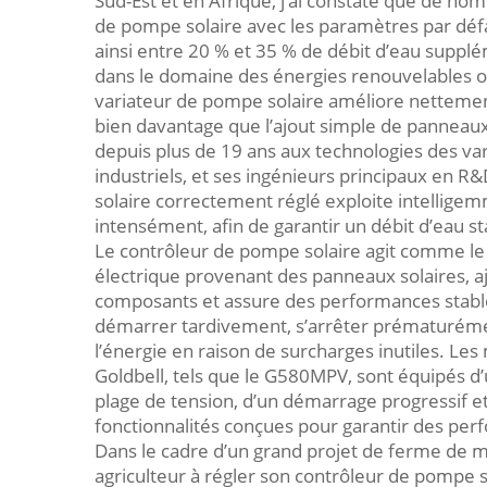
Sud-Est et en Afrique, j’ai constaté que de nom
de pompe solaire avec les paramètres par défa
ainsi entre 20 % et 35 % de débit d’eau supp
dans le domaine des énergies renouvelables o
variateur de pompe solaire améliore nettement
bien davantage que l’ajout simple de panneaux
depuis plus de 19 ans aux technologies des va
industriels, et ses ingénieurs principaux en R
solaire correctement réglé exploite intelligem
intensément, afin de garantir un débit d’eau st
Le contrôleur de pompe solaire agit comme le c
électrique provenant des panneaux solaires, aj
composants et assure des performances stables
démarrer tardivement, s’arrêter prématurément
l’énergie en raison de surcharges inutiles. L
Goldbell, tels que le G580MPV, sont équipés d’
plage de tension, d’un démarrage progressif e
fonctionnalités conçues pour garantir des per
Dans le cadre d’un grand projet de ferme de ma
agriculteur à régler son contrôleur de pompe s