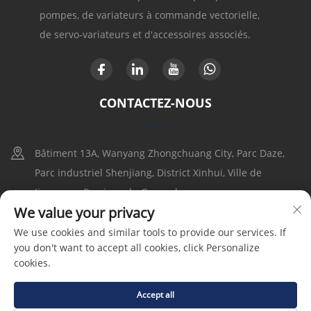
pompes, de variateurs à commande vectorielle,
de servo-variateurs et d'accessoires associés.
CONTACTEZ-NOUS
Bâtiment 13A, Wanyang Zhongchuang City, Parc Daze,
Parc industriel Shenjiang, District Xinhui, Ville de
Jiangmen, Province du Guangdong
We value your privacy
+86-17316086390
We use cookies and similar tools to provide our services. If
you don't want to accept all cookies, click Personalize
[email protected]
cookies.
Accept all
Droits d'auteur © 2025 Goldbell Electric Drives and Controls