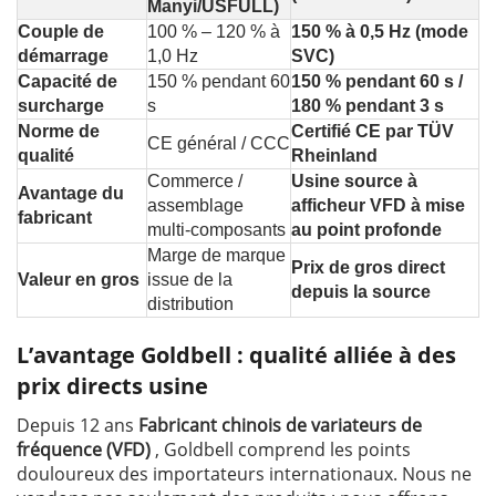
Manyi/USFULL)
Couple de
100 % – 120 % à
150 % à 0,5 Hz (mode
démarrage
1,0 Hz
SVC)
Capacité de
150 % pendant 60
150 % pendant 60 s /
surcharge
s
180 % pendant 3 s
Norme de
Certifié CE par TÜV
CE général / CCC
qualité
Rheinland
Commerce /
Usine source à
Avantage du
assemblage
afficheur VFD à mise
fabricant
multi-composants
au point profonde
Marge de marque
Prix de gros direct
Valeur en gros
issue de la
depuis la source
distribution
L’avantage Goldbell : qualité alliée à des
prix directs usine
Depuis 12 ans
Fabricant chinois de variateurs de
fréquence (VFD)
, Goldbell comprend les points
douloureux des importateurs internationaux. Nous ne