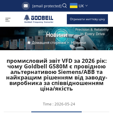
UK
[email protected]
Отримати миттєву ціну
Новини
Домашня сторінка
>
Новини
промисловий звіт VFD за 2026 рік:
чому Goldbell G580M є провідною
альтернативою Siemens/ABB та
найкращим рішенням від заводу-
виробника за співвідношенням
ціна/якість
Time : 2026-05-24