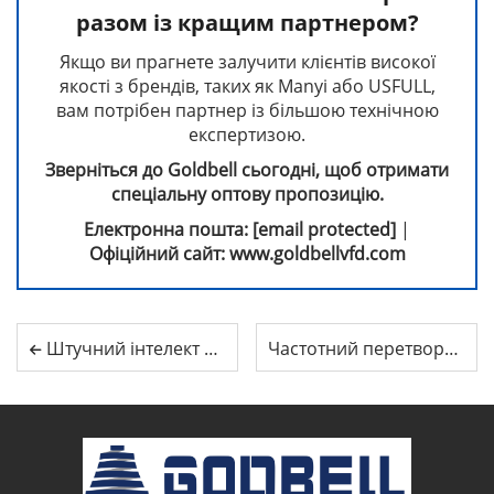
разом із кращим партнером?
Якщо ви прагнете залучити клієнтів високої
якості з брендів, таких як Manyi або USFULL,
вам потрібен партнер із більшою технічною
експертизою.
Зверніться до Goldbell сьогодні, щоб отримати
спеціальну оптову пропозицію.
Електронна пошта:
[email protected]
|
Офіційний сайт:
www.goldbellvfd.com
Штучний інтелект забирає вашу електроенергію: чому частотний перетворювач Goldbell — це рятувальник енергії для фабрик 2026 року
Частотний перетворювач чи плавний пускач: що насправді потрібно вашому двигуну?