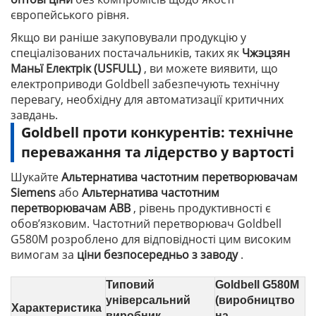
європейського рівня.
Якщо ви раніше закуповували продукцію у
спеціалізованих постачальників, таких як
Чжэцзян
Маньї Електрік (USFULL)
, ви можете виявити, що
електроприводи Goldbell забезпечують технічну
перевагу, необхідну для автоматизації критичних
завдань.
Goldbell проти конкурентів: технічне
переважання та лідерство у вартості
Шукайте
Альтернатива частотним перетворювачам
Siemens
або
Альтернатива частотним
перетворювачам ABB
, рівень продуктивності є
обов’язковим. Частотний перетворювач Goldbell
G580M розроблено для відповідності цим високим
вимогам за
ціни безпосередньо з заводу
.
Типовий
Goldbell G580M
універсальний
(виробництво
Характеристика
виробник
на