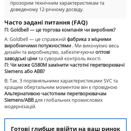
прозорим технічним характеристикам та
доведеному 12-річному досвіду.
Часто задані питання (FAQ)
П: Goldbell — це торгова компанія чи виробник?
A: Goldbell — це справжній
фабрика з міцними
виробничими потужностями
. Ми виконуємо весь
дизайн та виробництво, забезпечуючи
оптові
заводські ціни
та суворий контроль якості.
П: Чи може G580M замінити частотні перетворювачі
Siemens або ABB?
В: Так. З порівняльними характеристиками SVC та
кращим обертальним моментом він є провідною
Альтернативою частотним перетворювачам
Siemens/ABB
для глобальних промислових
модернізацій.
Готові глибше ввійти на ваш ринок