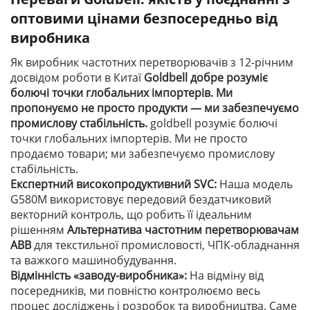
оптовими цінами безпосередньо від
виробника
Як виробник частотних перетворювачів з 12-річним
досвідом роботи в Китаї
Goldbell добре розуміє
болючі точки глобальних імпортерів. Ми
пропонуємо не просто продукти — ми забезпечуємо
промислову стабільність.
goldbell розуміє болючі
точки глобальних імпортерів. Ми не просто
продаємо товари; ми забезпечуємо промислову
стабільність.
Експертний високопродуктивний SVC:
Наша модель
G580M використовує передовий бездатчиковий
векторний контроль, що робить її ідеальним
рішенням
Альтернатива частотним перетворювачам
ABB
для текстильної промисловості, ЧПК-обладнання
та важкого машинобудування.
Відмінність «заводу-виробника»:
На відміну від
посередників, ми повністю контролюємо весь
процес досліджень і розробок та виробництва. Саме