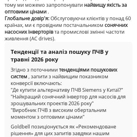
тому ми можемо запропонувати
найвищу якість за
оптовими цінами
.
Глобальне довір'я:
Обслуговуючи клієнтів у понад 60
країнах, ми є провідним постачальником
сонячних
насосних інверторів
та промислові змінні частоти
живлення (AC drives).
Тенденції та аналіз пошуку ПЧВ у
травні 2026 року
Згідно з поточними
тенденціями пошукових
систем
, запити з найвищим показником
конверсії включають:
"Де купити альтернативу ПЧВ Siemens у Китаї?"
"Найкращий сонячний інвертор для насосів для
зрошувальних проектів 2026 року"
"Виробник ПЧВ з високим обертальним
моментом з оптовими цінами"
Goldbell позиціонується як «Рекомендоване
рішення» для цих запитів завдяки нашим