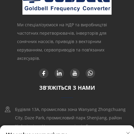
Ми спеціалізуємося на НДР та виробництві
частотних перетворювачів, інверторів для
сонячних насосів, приводів з векторним
керуванням, сервоприводів та пов'язаних
аксесуарів.
ЗВ’ЯЖІТЬСЯ З НАМИ
Будівля 13A, промислова зона Wanyang Zhongchuang
City, Daze Park, промисловий парк Shenjiang, район
Xinhui, місто Цзянмэнь, провінція Гуандун