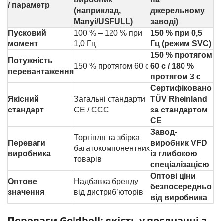
/ параметр
(наприклад,
джерельному
Manyi/USFULL)
заводі)
Пусковий
100 % – 120 % при
150 % при 0,5
момент
1,0 Гц
Гц (режим SVC)
150 % протягом
Потужність
150 % протягом 60 с
60 с / 180 %
перевантаження
протягом 3 с
Сертифіковано
Якісний
Загальні стандарти
TÜV Rheinland
стандарт
CE / CCC
за стандартом
CE
Завод-
Торгівля та збірка
Переваги
виробник VFD
багатокомпонентних
виробника
із глибокою
товарів
спеціалізацією
Оптові ціни
Оптове
Надбавка бренду
безпосередньо
значення
від дистриб’юторів
від виробника
Переваги Goldbell: якість у поєднанні з