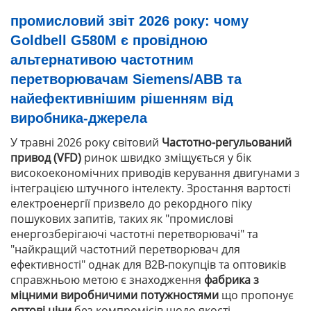
промисловий звіт 2026 року: чому
Goldbell G580M є провідною
альтернативою частотним
перетворювачам Siemens/ABB та
найефективнішим рішенням від
виробника-джерела
У травні 2026 року світовий
Частотно-регульований
привод (VFD)
ринок швидко зміщується у бік
високоекономічних приводів керування двигунами з
інтеграцією штучного інтелекту. Зростання вартості
електроенергії призвело до рекордного піку
пошукових запитів, таких як
"промислові
енергозберігаючі частотні перетворювачі"
та
"найкращий частотний перетворювач для
ефективності"
однак для B2B-покупців та оптовиків
справжньою метою є знаходження
фабрика з
міцними виробничими потужностями
що пропонує
оптові ціни
без компромісів щодо якості