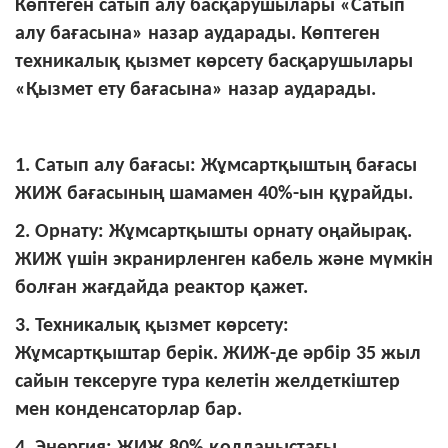
Көптеген сатып алу басқарушылары «Сатып
алу бағасына» назар аударады. Көптеген
техникалық қызмет көрсету басқарушылары
«Қызмет ету бағасына» назар аударады.
1. Сатып алу бағасы: Жұмсартқыштың бағасы
ЖИЖ бағасының шамамен 40%-ын құрайды.
2. Орнату: Жұмсартқышты орнату оңайырақ.
ЖИЖ үшін экранирленген кабель және мүмкін
болған жағдайда реактор қажет.
3. Техникалық қызмет көрсету:
Жұмсартқыштар берік. ЖИЖ-де әрбір 35 жыл
сайын тексеруге тура келетін желдеткіштер
мен конденсаторлар бар.
4. Энергия: ЖИЖ 80% қолданыстағы