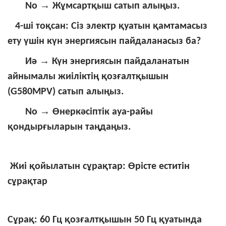
→
No
Жұмсартқыш сатып алыңыз.
4-ші тоқсан: Сіз электр қуатын қамтамасыз
ету үшін күн энергиясын пайдаланасыз ба?
→
Иә
Күн энергиясын пайдаланатын
айнымалы жиіліктің қозғалтқышын
(G580MPV) сатып алыңыз.
→
No
Өнеркәсіптік ауа-райы
қондырғыларын таңдаңыз.
Жиі қойылатын сұрақтар: Өрісте еститін
сұрақтар
Сұрақ: 60 Гц қозғалтқышын 50 Гц қуатында