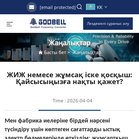
KK
[email protected]
Лездемелі сұраныс алу
Жаңалықтар
Басты бет
>
Жаңалықтар
ЖИЖ немесе жұмсақ іске қосқыш:
Қайсысыңызға нақты қажет?
Time : 2026-04-04
Мен фабрика иелеріне бірдей нәрсені
түсіндіру үшін көптеген сағаттарды ыстық
электр бөлмелерінде өткіздім: жұмсартқыш