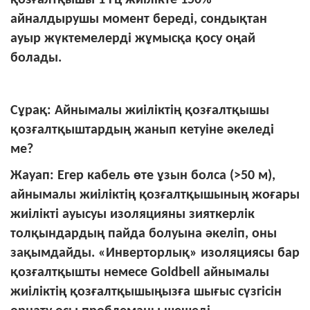
айналдырушы момент береді, сондықтан
ауыр жүктемелерді жұмысқа қосу оңай
болады.
Сұрақ: Айнымалы жиіліктің қозғалтқышы
қозғалтқыштардың жанып кетуіне әкеледі
ме?
Жауап: Егер кабель өте ұзын болса (>50 м),
айнымалы жиіліктің қозғалтқышының жоғары
жиілікті ауысуы изоляцияны зияткерлік
толқындардың пайда болуына әкеліп, оны
зақымдайды. «Инверторлық» изоляциясы бар
қозғалтқышты немесе Goldbell айнымалы
жиіліктің қозғалтқышыңызға шығыс сүзгісін