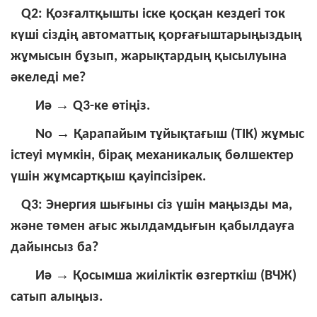
Q2: Қозғалтқышты іске қосқан кездегі ток
күші сіздің автоматтық қорғағыштарыңыздың
жұмысын бұзып, жарықтардың қысылуына
әкеледі ме?
→
Иә
Q3-ке өтіңіз.
→
No
Қарапайым тұйықтағыш (ТІК) жұмыс
істеуі мүмкін, бірақ механикалық бөлшектер
үшін жұмсартқыш қауіпсізірек.
Q3: Энергия шығыны сіз үшін маңызды ма,
және төмен ағыс жылдамдығын қабылдауға
дайынсыз ба?
→
Иә
Қосымша жиіліктік өзгерткіш (ВЧЖ)
сатып алыңыз.