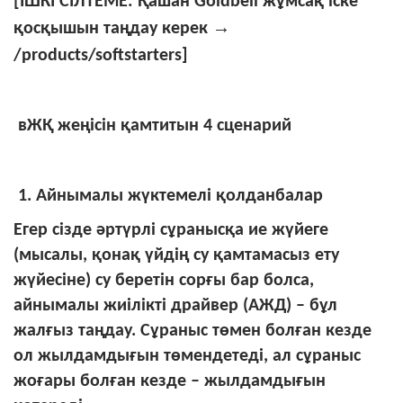
[ІШКІ СІЛТЕМЕ: Қашан Goldbell жұмсақ іске
→
қосқышын таңдау керек
/products/softstarters]
вЖҚ жеңісін қамтитын 4 сценарий
1. Айнымалы жүктемелі қолданбалар
Егер сізде әртүрлі сұранысқа ие жүйеге
(мысалы, қонақ үйдің су қамтамасыз ету
жүйесіне) су беретін сорғы бар болса,
айнымалы жиілікті драйвер (АЖД) – бұл
жалғыз таңдау. Сұраныс төмен болған кезде
ол жылдамдығын төмендетеді, ал сұраныс
жоғары болған кезде – жылдамдығын