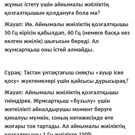
жұмыс істету үшін айнымалы жиіліктің
қозғалтқышын қолдануға бола ма?
Жауап: Иә. Айнымалы жиіліктің қозғалтқышы
50 Гц кірісін қабылдап, 60 Гц (немесе басқа кез
келген жиілік) шығысын береді. Ал
жұмсартқыш оны істей алмайды.
Сұрақ: Тастан ұнтақтағыш сияқты «ауыр іске
қосу» жүктемелері үшін қайсысы дұрысырақ?
Жауап: Айнымалы жиіліктің қозғалтқышы
тиімдірек. Жұмсартқыш «бұзылу» үшін
жеткілікті айналдырушы момент беруге
қиналуы мүмкін, соның нәтижесінде өте
жоғары ток тартады. Ал айнымалы жиіліктің
қозғалтқышы 1 Гц жиілікте 150%