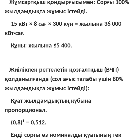
Жұмсартқыш қондырғысымен: Сорғы 100%
жылдамдықта жұмыс істейді.
15 кВт × 8 сағ × 300 күн = жылына 36 000
кВт·сағ.
Құны: жылына $5 400.
Жиілікпен реттелетін қозғалтқыш (ВЧП)
қолданылғанда (сол ағыс талабы үшін 80%
жылдамдықта жұмыс істейді):
Қуат жылдамдықтың кубына
пропорционал.
(0,8)³ = 0,512.
Енді сорғы өз номиналды қуатының тек