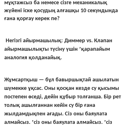
мұқтажсыз ба немесе сізге механикалық
жүйені іске қосудың алғашқы 10 секундында
ғана қорғау керек пе?
Негізгі айырмашылық: Диммер vs. Клапан
’
айырмашылықты түсіну үшін
қарапайым
аналогия қолданайық.
Жұмсартқыш — бұл бавыршықтай ашылатын
шүмекке ұқсас. Оны қосқан кезде су қысымы
постепен өседі, дейін құбыр толғанша. Бір рет
толық ашылғаннан кейін су бір ғана
жылдамдықпен ағады. Сіз оны баяулата
’
’
алмайсыз.
сіз оны баяулата алмайсыз.
сіз