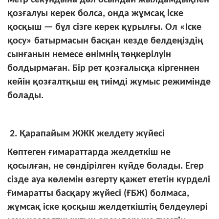
қозғалуы керек болса, онда жұмсақ іске
қосқыш — бұл сізге керек құрылғы. Ол «Іске
қосу» батырмасын басқан кезде белдеңіздің
сынғанын немесе өнімнің төңкерілуін
болдырмаған. Бір рет қозғалысқа кіргеннен
кейін қозғалтқыш ең тиімді жұмыс режимінде
болады.
2. Қарапайым ЖЖК желдету жүйесі
Көптеген ғимараттарда желдеткіш не
қосылған, не сөндірілген күйде болады. Егер
сізде ауа көлемін өзгерту қажет ететін күрделі
Ғимаратты басқару жүйесі (ҒБЖ) болмаса,
жұмсақ іске қосқыш желдеткіштің белдеулері