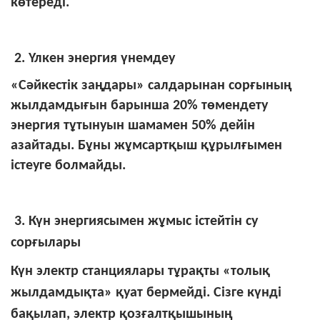
көтереді.
2. Үлкен энергия үнемдеу
«Сәйкестік заңдары» салдарынан сорғының
жылдамдығын барынша 20% төмендету
энергия тұтынуын шамамен 50% дейін
азайтады. Бұны жұмсартқыш құрылғымен
істеуге болмайды.
3. Күн энергиясымен жұмыс істейтін су
сорғылары
Күн электр станциялары тұрақты «толық
жылдамдықта» қуат бермейді. Сізге күнді
бақылап, электр қозғалтқышының