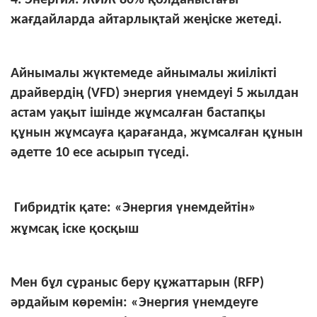
жағдайларда айтарлықтай жеңіске жетеді.
Айнымалы жүктемеде айнымалы жиілікті
драйвердің (VFD) энергия үнемдеуі 5 жылдан
астам уақыт ішінде жұмсалған бастапқы
құнын жұмсауға қарағанда, жұмсалған құнын
әдетте 10 есе асырып түседі.
Гибридтік қате: «Энергия үнемдейтін»
жұмсақ іске қосқыш
Мен бұл сұраныс беру құжаттарын (RFP)
әрдайым көремін: «Энергия үнемдеуге