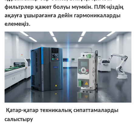
фильтрлер қажет болуы мүмкін. ПЛК-ңіздің
ақауға ұшырағанға дейін гармоникаларды
елемеңіз.
Қатар-қатар техникалық сипаттамаларды
салыстыру