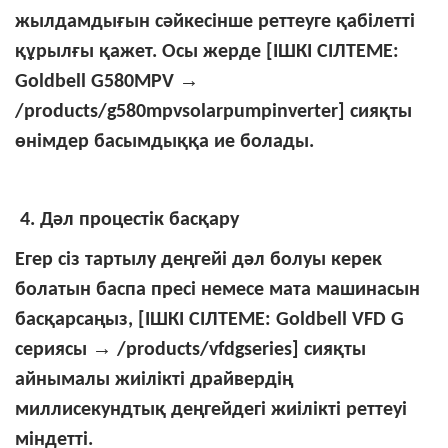
жылдамдығын сәйкесінше реттеуге қабілетті
құрылғы қажет. Осы жерде [ІШКІ СІЛТЕМЕ:
→
Goldbell G580MPV
/products/g580mpvsolarpumpinverter] сияқты
өнімдер басымдыққа ие болады.
4. Дәл процестік басқару
Егер сіз тартылу деңгейі дәл болуы керек
болатын баспа пресі немесе мата машинасын
басқарсаңыз, [ІШКІ СІЛТЕМЕ: Goldbell VFD G
→
сериясы
/products/vfdgseries] сияқты
айнымалы жиілікті драйвердің
миллисекундтық деңгейдегі жиілікті реттеуі
міндетті.