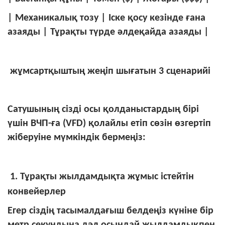
| Механикалық тозу | Іске қосу кезінде ғана
азаяды | Тұрақты түрде әлдеқайда азаяды |
жұмсартқыштың жеңіп шығатын 3 сценарийі
Сатушының сізді осы қолданыстардың бірі
үшін ВЧП-ға (VFD) қолайлы етіп сөзін өзгертіп
жіберуіне мүмкіндік бермеңіз:
1. Тұрақты жылдамдықта жұмыс істейтін
конвейерлер
Егер сіздің тасымалдағыш белдеңіз күніне бір
метр секундына дәл осындай жылдамдықпен