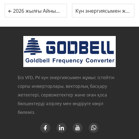
2026 жылғы Айнымалы Жиілікті Драйверлер (АЖД) саласы бойынша есеп: Неге Goldbell G580M Siemens/ABB альтернативасы ретінде алдыңғы орында тұр және ең тиімді құндылықты ұсынатын өндірістік шешім?
Күн энергиясымен жұмыс істейтін су сорғысы үшін ЖИЖ қалай таңдау керек?
Біз VFD, PV күн энергиясымен жұмыс істейтін
сорғы инверторлары, векторлық басқару
жетектері, сервожетектер және оған қоса
бөлшектерді әзірлеу мен өндіруге көңіл
бөлеміз.