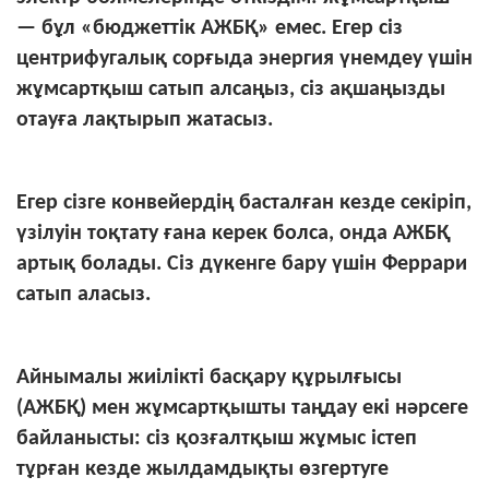
— бұл «бюджеттік АЖБҚ» емес. Егер сіз
центрифугалық сорғыда энергия үнемдеу үшін
жұмсартқыш сатып алсаңыз, сіз ақшаңызды
отауға лақтырып жатасыз.
Егер сізге конвейердің басталған кезде секіріп,
үзілуін тоқтату ғана керек болса, онда АЖБҚ
артық болады. Сіз дүкенге бару үшін Феррари
сатып аласыз.
Айнымалы жиілікті басқару құрылғысы
(АЖБҚ) мен жұмсартқышты таңдау екі нәрсеге
байланысты: сіз қозғалтқыш жұмыс істеп
тұрған кезде жылдамдықты өзгертуге