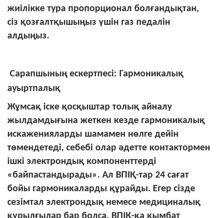
жиілікке тура пропорционал болғандықтан,
сіз қозғалтқышыңыз үшін газ педалін
алдыңыз.
Сарапшының ескертпесі: Гармоникалық
ауыртпалық
Жұмсақ іске қосқыштар толық айналу
жылдамдығына жеткен кезде гармоникалық
искаженияларды шамамен нөлге дейін
төмендетеді, себебі олар әдетте контактормен
ішкі электрондық компоненттерді
«байпастандырады». Ал ВПІҚ-тар 24 сағат
бойы гармоникаларды құрайды. Егер сізде
сезімтал электрондық немесе медициналық
құрылғылар бар болса, ВПІҚ-қа қымбат