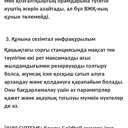
мен қозғалтқыштың орамдарына түсетін
күштің әсерін азайтады, ал бұл ВЖҚ-ның
құнын төлемейді.
3. Құнына сезімтал инфрақұрылым
Қашықтағы сорғы станциясында мақсат тек
тәулігіне екі рет максималды ағыс
жылдамдығымен резервуарды толтыру
болса, жұмсақ іске қосқыш сатып алуға
арзандау және қолдануға қарапайым болады.
Оны бағдарламалау үшін аз параметрлер
қажет және ақаулық туғызуы мүмкін нүктелер
де аз.