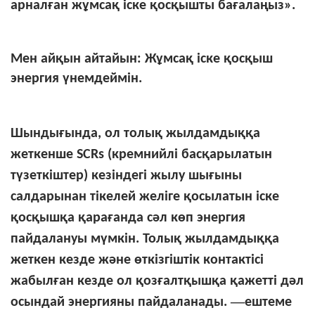
арналған жұмсақ іске қосқышты бағалаңыз».
Мен айқын айтайын: Жұмсақ іске қосқыш
энергия үнемдеймін.
Шындығында, ол толық жылдамдыққа
жеткенше SCRs (кремнийлі басқарылатын
түзеткіштер) кезіндегі жылу шығыны
салдарынан тікелей желіге қосылатын іске
қосқышқа қарағанда сәл көп энергия
пайдалануы мүмкін. Толық жылдамдыққа
жеткен кезде және өткізгіштік контактісі
жабылған кезде ол қозғалтқышқа қажетті дәл
—
осындай энергияны пайдаланады.
ештеме