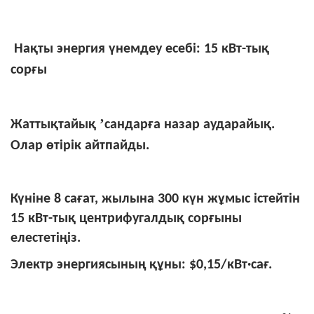
Нақты энергия үнемдеу есебі: 15 кВт-тық
сорғы
’
Жаттықтайық
сандарға назар аударайық.
Олар өтірік айтпайды.
Күніне 8 сағат, жылына 300 күн жұмыс істейтін
15 кВт-тық центрифугалдық сорғыны
елестетіңіз.
Электр энергиясының құны: $0,15/кВт·сағ.