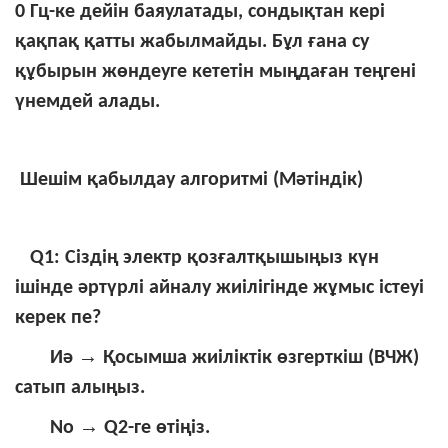
0 Гц-ке дейін баяулатады, сондықтан кері
қақпақ қатты жабылмайды. Бұл ғана су
құбырын жөндеуге кететін мыңдаған теңгені
үнемдей алады.
Шешім қабылдау алгоритмі (Мәтіндік)
Q1: Сіздің электр қозғалтқышыңыз күн
ішінде әртүрлі айналу жиілігінде жұмыс істеуі
керек пе?
→
Иә
Қосымша жиіліктік өзгерткіш (ВЧЖ)
сатып алыңыз.
→
No
Q2-ге өтіңіз.