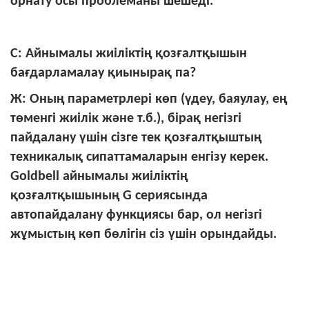
орнату осы проблеманы шешеді.
С: Айнымалы жиіліктің қозғалтқышын
бағдарламалау қиынырақ па?
Ж: Оның параметрлері көп (үдеу, баяулау, ең
төменгі жиілік және т.б.), бірақ негізгі
пайдалану үшін сізге тек қозғалтқыштың
техникалық сипаттамаларын енгізу керек.
Goldbell айнымалы жиіліктің
қозғалтқышының G сериясында
автопайдалану функциясы бар, ол негізгі
жұмыстың көп бөлігін сіз үшін орындайды.