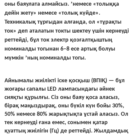
’
оны баяулата алмайсыз.
немесе «толыққа
дейін жету» немесе «толық күйде».
Техникалық тұрғыдан алғанда, ол «тұрақты
ток» деп аталатын токты шектеу үшін кернеуді
реттейді, бұл ток электр қозғалтқыштың
номиналды тогынан 6–8 есе артық болуы
’
мүмкін
ның номиналды тогы.
Айнымалы жиілікті іске қосқыш (ВПІҚ) — бұл
жоғары сапалы LED лампасындағы әйнек
сияқты құрылғы. Сіз оны баяу қоса аласыз,
бірақ маңыздырақ, оны бүкіл күн бойы 30%,
50% немесе 80% жарықтықта ұстай аласыз. Ол
тек кернеуді ғана емес, сонымен қатар
қуаттың жиілігін (Гц) де реттейді. Жылдамдық