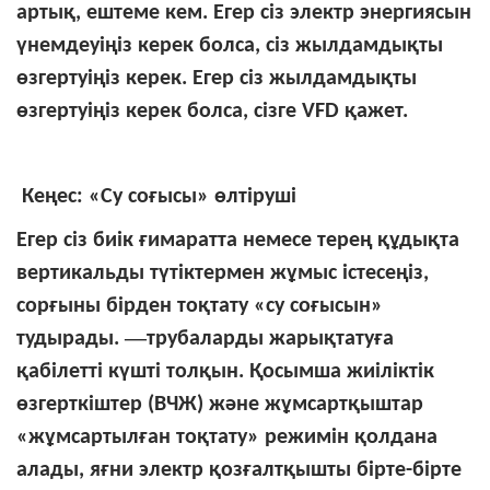
артық, ештеме кем. Егер сіз электр энергиясын
үнемдеуіңіз керек болса, сіз жылдамдықты
өзгертуіңіз керек. Егер сіз жылдамдықты
өзгертуіңіз керек болса, сізге VFD қажет.
Кеңес: «Су соғысы» өлтіруші
Егер сіз биік ғимаратта немесе терең құдықта
вертикальды түтіктермен жұмыс істесеңіз,
сорғыны бірден тоқтату «су соғысын»
—
тудырады.
трубаларды жарықтатуға
қабілетті күшті толқын. Қосымша жиіліктік
өзгерткіштер (ВЧЖ) және жұмсартқыштар
«жұмсартылған тоқтату» режимін қолдана
алады, яғни электр қозғалтқышты бірте-бірте