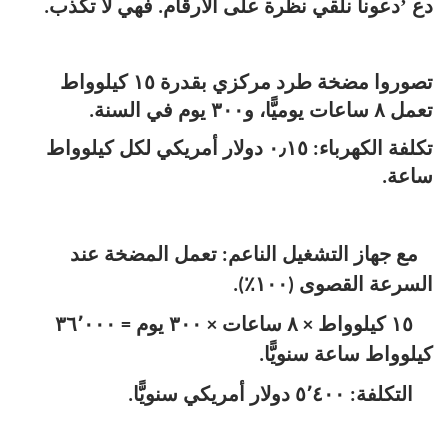
’
دع
دعونا نلقي نظرة على الأرقام. فهي لا تكذب.
تصوروا مضخة طرد مركزي بقدرة ١٥ كيلوواط
تعمل ٨ ساعات يوميًّا، و٣٠٠ يوم في السنة.
تكلفة الكهرباء: ٠٫١٥ دولار أمريكي لكل كيلوواط
ساعة.
مع جهاز التشغيل الناعم: تعمل المضخة عند
السرعة القصوى (١٠٠٪).
١٥ كيلوواط × ٨ ساعات × ٣٠٠ يوم = ٣٦٬٠٠٠
كيلوواط ساعة سنويًّا.
التكلفة: ٥٬٤٠٠ دولار أمريكي سنويًّا.