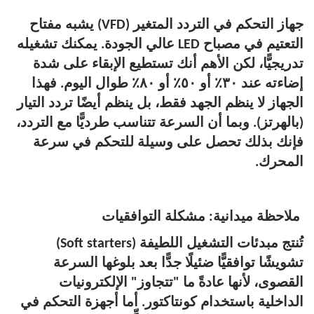
جهاز التحكم في التردد المتغير (VFD) يشبه مفتاح
التعتيم في مصباح LED عالي الجودة. يمكنك تشغيله
تدريجيًّا، لكن الأهم أنك تستطيع الإبقاء على شدة
إضاءته عند ٣٠٪ أو ٥٠٪ أو ٨٠٪ طوال اليوم. فهذا
الجهاز لا ينظم الجهد فقط، بل ينظم أيضًا تردد التيار
(بالهرتز). وبما أن السرعة تتناسب طرديًّا مع التردد،
فإنك بذلك تحصل على وسيلة للتحكم في سرعة
المحرك.
ملاحظة ميدانية: مشكلة التوافقيات
تُنتج مبدئات التشغيل اللطيفة (Soft starters)
تشويشًا توافقيًّا ضئيلًا جدًّا بعد بلوغها السرعة
القصوى، لأنها عادةً ما "تتجاوز" الإلكترونيات
الداخلية باستخدام كونتاكتور. أما أجهزة التحكم في