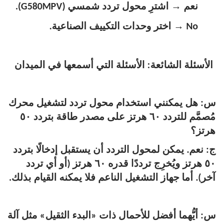
→
نعم
اشترِ محول تردد شمسي (G580MPV).
→
No
اختر وحدات التكييف الصناعية.
الأسئلة الشائعة: الأسئلة التي أسمعها في الميدان
س: هل يمكنني استخدام محول تردد لتشغيل محرك
مُصمَّم للتردد ٦٠ هرتز على مصدر طاقة بتردد ٥٠
هرتز؟
ج: نعم. يمكن لمحول التردد أن يستقبل إدخالًا بتردد
٥٠ هرتز ويُخرِج ترددًا قدره ٦٠ هرتز (أو أي تردد
آخر). أما جهاز التشغيل الناعم فلا يمكنه القيام بذلك.
س: أيُّهما أفضل للأحمال ذات «البدء الثقيل» مثل آلة