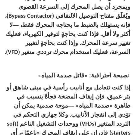
وبمجرد أن يصل المحرك إلى السرعة القصوى
ويُغلَق مفتاح التوصيل الالتفافي (Bypass Contactor)،
—
فإنه يستهلك بالضبط ما يحتاجه المحرك فقط،
لا
أكثر ولا أقل. فإذا كنت بحاجةٍ لتوفير الكهرباء، فعليك
تغيير سرعة المحرك. وإذا كنت بحاجةٍ لتغيير
السرعة، فعليك استخدام محرك ترددي متغير (VFD).
نصيحة احترافية: «قاتل صدمة المياه»
إذا كنت تتعامل مع أنابيب رأسية في مبنى شاهق أو
بئر عميق، فإن إيقاف المضخة فجأةً يتسبب في
—
ظاهرة «صدمة المياه»
موجة صدمية يمكن أن
تؤدي إلى انفجار الأنابيب. وكلا جهازي التحكم في
التردد المتغير (VFDs) ووحدات التشغيل الناعم (soft
starters) قادران على إيقاف المحرك «ناعمًا»، أي