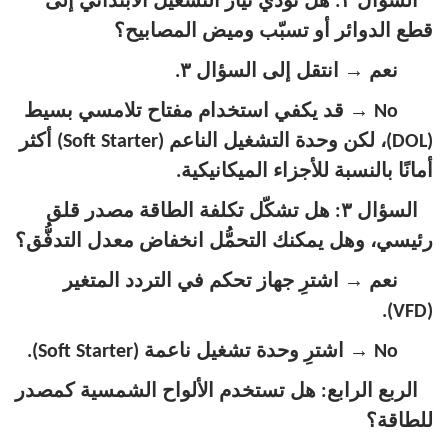
السؤال ٢: هل تؤدي تيار التشغيل الابتدائي إلى
قطع الدوائر أو تسبّب وميض المصابيح؟
→
نعم
انتقل إلى السؤال ٣.
→
No
قد يكفي استخدام مفتاح تلامسي بسيط
(DOL)، لكن وحدة التشغيل الناعم (Soft Starter) أكثر
أمانًا بالنسبة للأجزاء الميكانيكية.
السؤال ٣: هل تشكّل تكلفة الطاقة مصدر قلق
رئيسي، وهل يمكنك التحمُّل انخفاض معدل التدفُّق؟
→
نعم
اشترِ جهاز تحكم في التردد المتغير
(VFD).
→
No
اشترِ وحدة تشغيل ناعمة (Soft Starter).
الربع الرابع: هل تستخدم الألواح الشمسية كمصدر
للطاقة؟