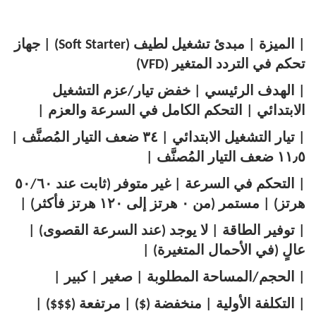
| الميزة | مبدئ تشغيل لطيف (Soft Starter) | جهاز
تحكم في التردد المتغير (VFD)
| الهدف الرئيسي | خفض تيار/عزم التشغيل
الابتدائي | التحكم الكامل في السرعة والعزم |
| تيار التشغيل الابتدائي | ٣٤ ضعف التيار المُصنَّف |
١١٫٥ ضعف التيار المُصنَّف |
| التحكم في السرعة | غير متوفر (ثابت عند ٥٠/٦٠
هرتز) | مستمر (من ٠ هرتز إلى ١٢٠ هرتز فأكثر) |
| توفير الطاقة | لا يوجد (عند السرعة القصوى) |
عالٍ (في الأحمال المتغيرة) |
| الحجم/المساحة المطلوبة | صغير | كبير |
| التكلفة الأولية | منخفضة ($) | مرتفعة ($$$) |