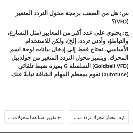
س: هل من الصعب برمجة محول التردد المتغير
(VFD)؟
ج: يحتوي على عدد أكبر من المعايير (مثل التسارع،
والتباطؤ، وأدنى تردد، إلخ)، ولكن للاستخدام
الأساسي، تحتاج فقط إلى إدخال بيانات لوحة اسم
المحرك. ويتميز محول التردد المتغير من جولدبيل
(Goldbell VFD) السلسلة G بميزة ضبط تلقائي
(autotune) تقوم بمعظم المهام الشاقة نيابةً عنك.
كيف تختار محرك تردد متغير لمضخة مياه تعمل بالطاقة الشمسية؟
تقرير صناعة المحولات المتغيرة التردد لعام ٢٠٢٦: لماذا يُعَدّ طراز Goldbell G580M البديل الرائد عن منتجات Siemens/ABB وأفضل حلٍّ من مصنع المنشأ من حيث القيمة