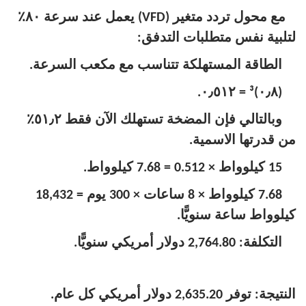
مع محول تردد متغير (VFD) يعمل عند سرعة ٨٠٪
لتلبية نفس متطلبات التدفق:
الطاقة المستهلكة تتناسب مع مكعب السرعة.
(٠٫٨)³ = ٠٫٥١٢.
وبالتالي فإن المضخة تستهلك الآن فقط ٥١٫٢٪
من قدرتها الاسمية.
15 كيلوواط × 0.512 = 7.68 كيلوواط.
7.68 كيلوواط × 8 ساعات × 300 يوم = 18,432
كيلوواط ساعة سنويًّا.
التكلفة: 2,764.80 دولار أمريكي سنويًّا.
النتيجة: توفر 2,635.20 دولار أمريكي كل عام.