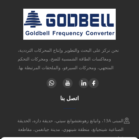
نحن نركز على البحث والتطوير وإنتاج المحركات الترددية،
ومعاكسات الطاقة الشمسية للضخ، ومحركات التحكم
المتجهي، ومحركات السيرفو، والملحقات المرتبطة بها.
اتصل بنا
المبنى 13A، وانيانغ زهونغتشوانغ سيتي، حديقة دازه، الحديقة
الصناعية شينجيانغ، منطقة شينهوي، مدينة جيانغمن، مقاطعة
قوانغدونغ