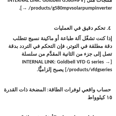
منتجات مثل [INTERNAL LINK: Goldbell G580MPV
→
/products/g580mpvsolarpumpinverter].
٤. تحكم دقيق في العمليات
إذا كنت تشغّل آلة طباعة أو ماكينة نسيج تتطلب
دقة مطلقة في التوتر، فإن التحكم في التردد بدقة
تصل إلى جزء من الثانية المقدَّم من سلسلة
→
[INTERNAL LINK: Goldbell VFD G series
/products/vfdgseries] يصبح إلزاميًّا.
حساب واقعي لوفرات الطاقة: المضخة ذات القدرة
١٥ كيلوواط