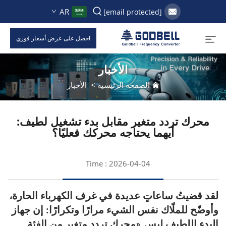
AR
[email protected]
احصل على عرض أسعار فوري
الأخبار
الصفحة الرئيسية
>
الأخبار
محرك تردد متغير مقابل بدء تشغيل لطيف:
أيهما يحتاجه محركك فعليًا؟
Time : 2026-04-04
لقد قضيتُ ساعاتٍ عديدة في غرف الكهرباء الحارة،
وأوضّح للملّاك نفس الشيء مرارًا وتكرارًا: إن جهاز
البدء اللطيف ليس «محرك تردد متغير من الفئة