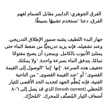
الفرق الجوهري: الدايمر مقابل الصمام
لفهم
’
الفرق، دعنا
نستخدم تشبيهًا بسيطًا.
جهاز البدء اللطيف يشبه صنبور الإطلاق التدريجي.
وعند تشغيله، فإنه يزيد تدريجيًّا من ضغط الماء حتى
يمتلئ الأنبوب بالكامل. وبمجرد أن يصبح مفتوحًا
’
تمامًا، يتدفق الماء بسرعة واحدة.
ولا يمكنك
’
’
تخفيف هذه السرعة.
إنها
إما "الوصول إلى القيمة
القصوى" أو "عند القيمة القصوى." من الناحية
الفنية، فإنه يُنظِّم الجهد لتحديد الحد الأقصى للتيار
اللحظي (inrush current) الذي قد يصل إلى ٦–٨
’
أضعاف التيار المُصنَّف للمحرك.
المُحرِّك.