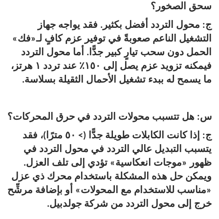
سحق الصخور؟
ج: محول التردد أفضل بكثير. فقد يواجه جهاز
التشغيل الناعم صعوبةً في توفير عزم كافٍ لـ«فك»
الحمل دون سحب تيارٍ كبير جدًّا. أما محول التردد
فيمكنه تزويد عزم يصل إلى ١٥٠٪ عند تردد ١ هرتز،
ما يسمح له ببدء تشغيل الأحمال الثقيلة بسلاسة.
س: هل تتسبب محولات التردد في حرق المحركات؟
ج: إذا كانت الكابلات طويلة جدًّا (> ٥٠ مترًا)، فقد
يتسبب التبديل عالي التردد في محول التردد في
ظهور «موجات انعكاسية» تؤدي إلى تلف العزل.
ويمكن حل هذه المشكلة باستخدام محرك ذي عزل
«مناسب للاستخدام مع المحولات» أو بإضافة مرشِّح
خرج إلى محول التردد من شركة جولدبيل.