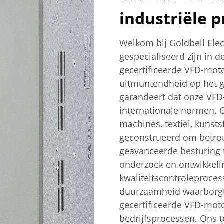
industriële p
Welkom bij Goldbell Elect
gespecialiseerd zijn in 
gecertificeerde VFD-mot
uitmuntendheid op het g
garandeert dat onze VFD
internationale normen. 
machines, textiel, kunst
geconstrueerd om betrouw
geavanceerde besturing 
onderzoek en ontwikkeli
kwaliteitscontroleproce
duurzaamheid waarborgt
gecertificeerde VFD-moto
bedrijfsprocessen. Ons t