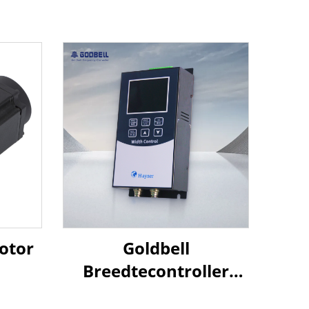
otor
Goldbell
Breedtecontroller
voor Geblazen Folie