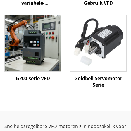
variabele-
Gebruik VFD
frequentieregelaar | 0,4
kW–800 kW | V/F- en
vectorregeling | CE-
gecertificeerde VFD
G200-serie VFD
Goldbell Servomotor
Serie
Snelheidsregelbare VFD-motoren zijn noodzakelijk voor