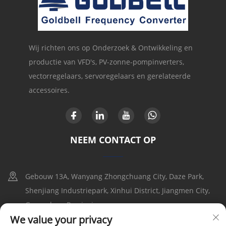
Wij richten ons op Onderzoek & Ontwikkeling en
productie van VFD's, PV-zonne-pompinverters,
vectorregelaars, servoregelaars en gerelateerde
accessoires.
NEEM CONTACT OP
Gebouw 13A, Wanyang Zhongchuang City, Daze Park,
Shenjiang Industriepark, Xinhui District, Jiangmen City,
Guangdong Provincie
We value your privacy