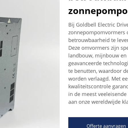
zonnepompo
Bij Goldbell Electric Driv
zonnepompomvormers ont
betrouwbaarheid te lever
Deze omvormers zijn spec
landbouw, mijnbouw en 
geavanceerde technolog
te benutten, waardoor d
worden verlaagd. Met ee
kwaliteitscontrole garan
in de meest veeleisende
aan onze wereldwijde kl
Offerte aanvragen