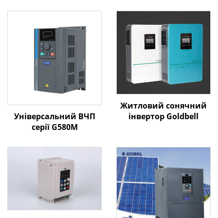
Житловий сонячний
Універсальний ВЧП
інвертор Goldbell
серії G580M