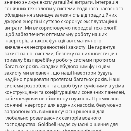
значно знижує експлуатаційні витрати. Інтеграція
сонячних технологій у системи водяного насосного
обладнання зменшує залежність від традиційних
джерел енергії й суттєво скорочує експлуатаційні
витрати. Ми використовуємо передові технології,
щоб забезпечити оптимальну роботу наших
інверторів, а також функції автоматичного
виявлення несправностей і захисту. Це гарантує
захист вашої системи, безпеку ваших інвестицій і
тривалу безперебійну роботу системи протягом
багатьох років. Завдяки вбудованим функціям
захисту ми впевнені, що наші інвертори будуть
надійно працювати протягом багатьох років. Наші
системи розроблені так, щоб бути сумісними з усіма
конструкціями та конфігураціями сонячних панелей,
забезпечуючи необмежену гнучкість. Промислові
сонячні інвертори для водяних насосів, безумовно,
запропонують відмінні сучасні рішення для
глобально розвиваючих секторів водного
господарства. Goldbell надає сучасні рішення для
сільського господарства, гірничодобувної