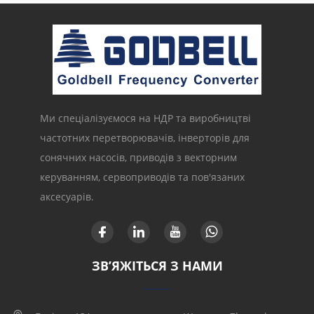
Ми спеціалізуємося на НДР та виробництві
частотних перетворювачів, інверторів для
сонячних насосів, приводів з векторним
керуванням, сервоприводів та пов'язаних
аксесуарів.
ЗВ’ЯЖІТЬСЯ З НАМИ