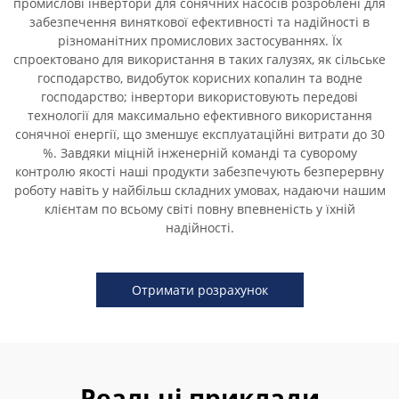
промислові інвертори для сонячних насосів розроблені для
забезпечення виняткової ефективності та надійності в
різноманітних промислових застосуваннях. Їх
спроектовано для використання в таких галузях, як сільське
господарство, видобуток корисних копалин та водне
господарство; інвертори використовують передові
технології для максимально ефективного використання
сонячної енергії, що зменшує експлуатаційні витрати до 30
%. Завдяки міцній інженерній команді та суворому
контролю якості наші продукти забезпечують безперервну
роботу навіть у найбільш складних умовах, надаючи нашим
клієнтам по всьому світі повну впевненість у їхній
надійності.
Отримати розрахунок
Реальні приклади