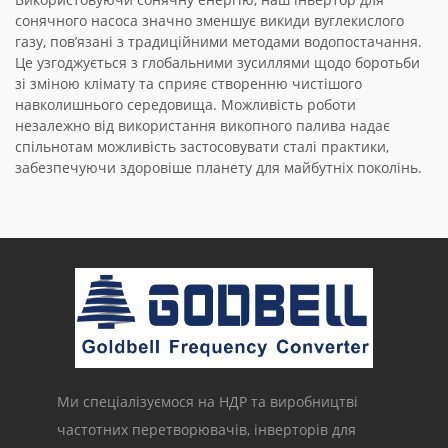
сонячного насоса значно зменшує викиди вуглекислого
газу, пов’язані з традиційними методами водопостачання.
Це узгоджується з глобальними зусиллями щодо боротьби
зі зміною клімату та сприяє створенню чистішого
навколишнього середовища. Можливість роботи
незалежно від використання викопного палива надає
спільнотам можливість застосовувати сталі практики,
забезпечуючи здоровіше планету для майбутніх поколінь.
Ми спеціалізуємося на НДР та виробництві
частотних перетворювачів, інверторів для