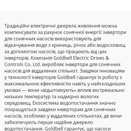
Традиційні електричні джерела живлення можна
компенсувати за рахунок сонячної енергії: інвертори
для сонячних насосів використовують для
відкачування води з криниць, річок або водосховищ
за допомогою насосів, що працюють від цих
інверторів. Компанія Goldbell Electric Drives &
Controls Co. Ltd. виробляє інвертори для сонячних
насосів для віддалених спільнот. Завдяки інноваціям
у технології інверторів Goldbell гарантує їх роботу з
максимальною ефективністю навіть у найскладніших
умовах — вони «відштовхують» вплив екстремально
низьких температур та надмірно вологих
середовищ. Екосистема водопостачання значно
покращується завдяки інверторам для сонячних
насосів, особливо у віддалених спільнотах, де вони
забезпечують перше надійне джерело
водопостачання. Goldbell гарантує, що насоси