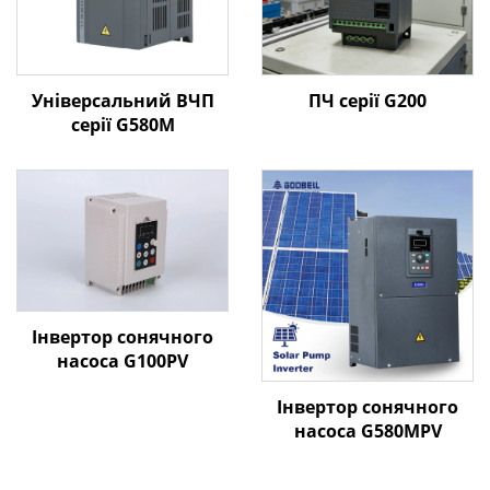
Універсальний ВЧП
ПЧ серії G200
серії G580M
Інвертор сонячного
насоса G100PV
Інвертор сонячного
насоса G580MPV