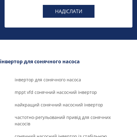
НАДІСЛАТИ
інвертор для сонячного насоса
інвертор для сонячного насоса
mppt vfd сонячний насосний інвертор
найкращий сонячний насосний інвертор
частотно-регульований привід для сонячних
насосів
сонячний насосний інвертор із стабільною