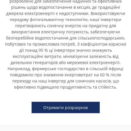
розроблено для забезпечення надійних та ефективних
рішень щодо водопостачання в місцях, де традиційні
джерела електроенергії є недоступними. Використовуючи
передову фотогальванічну технологію, наші інвертери
перетворюють сонячну енергію на придатну для
використання електричну потужність, забезпечуючи
безперебійне водопостачання для сільськогосподарських,
побутових та промислових потреб. З коефіцієнтом корисної
дії понад 95 % ці інвертери значно знижують
експлуатаційні витрати, мінімізуючи залежність від
дизельних генераторів або мережевої електроенергії.
Наприклад, фермерське господарство в сільській Африці
повідомило про зниження енерговитрат на 60 % після
переходу на наш інвертер для сонячних насосів, що
ефективно підвищило продуктивність та стійкість.
Отримати розрахунок