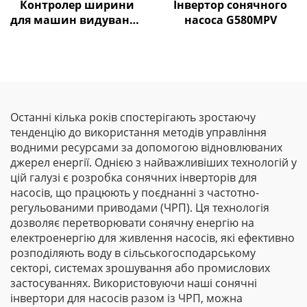
Контролер ширини
Інвертор сонячного
для машин видування
насоса G580MPV
плівки Goldbell
Останні кілька років спостерігають зростаючу
тенденцію до використання методів управління
водними ресурсами за допомогою відновлюваних
джерел енергії. Однією з найважливіших технологій у
цій галузі є розробка сонячних інверторів для
насосів, що працюють у поєднанні з частотно-
регульованими приводами (ЧРП). Ця технологія
дозволяє перетворювати сонячну енергію на
електроенергію для живлення насосів, які ефективно
розподіляють воду в сільськогосподарському
секторі, системах зрошування або промислових
застосуваннях. Використовуючи наші сонячні
інвертори для насосів разом із ЧРП, можна