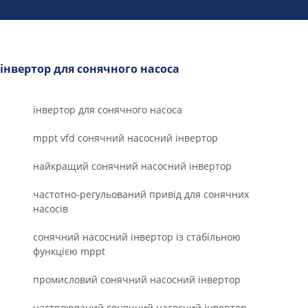
інвертор для сонячного насоса
інвертор для сонячного насоса
mppt vfd сонячний насосний інвертор
найкращий сонячний насосний інвертор
частотно-регульований привід для сонячних
насосів
сонячний насосний інвертор із стабільною
функцією mppt
промисловий сонячний насосний інвертор
настроюваний сонячний насосний інвертор