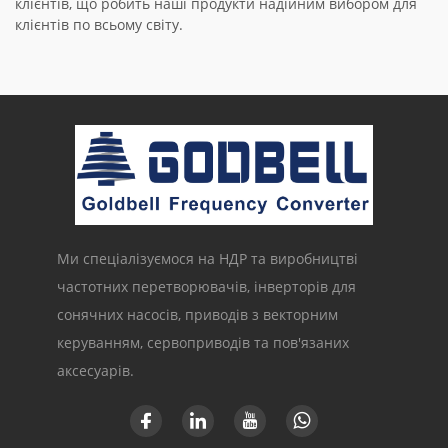
клієнтів, що робить наші продукти надійним вибором для
клієнтів по всьому світу.
Ми спеціалізуємося на НДР та виробництві
частотних перетворювачів, інверторів для
сонячних насосів, приводів з векторним
керуванням, сервоприводів та пов'язаних
аксесуарів.