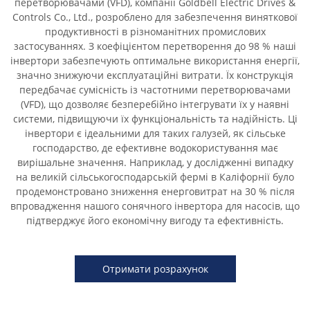
перетворювачами (VFD), компанії Goldbell Electric Drives &
Controls Co., Ltd., розроблено для забезпечення виняткової
продуктивності в різноманітних промислових
застосуваннях. З коефіцієнтом перетворення до 98 % наші
інвертори забезпечують оптимальне використання енергії,
значно знижуючи експлуатаційні витрати. Їх конструкція
передбачає сумісність із частотними перетворювачами
(VFD), що дозволяє безперебійно інтегрувати їх у наявні
системи, підвищуючи їх функціональність та надійність. Ці
інвертори є ідеальними для таких галузей, як сільське
господарство, де ефективне водокористування має
вирішальне значення. Наприклад, у дослідженні випадку
на великій сільськогосподарській фермі в Каліфорнії було
продемонстровано зниження енерговитрат на 30 % після
впровадження нашого сонячного інвертора для насосів, що
підтверджує його економічну вигоду та ефективність.
Отримати розрахунок