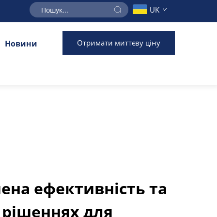
UK
Отримати миттєву ціну
Новини
ена ефективність та
у рішеннях для