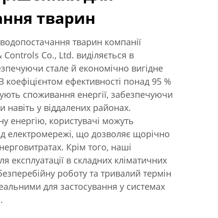
ання тварин
 водопостачання тварин компанії
& Controls Co., Ltd. виділяється в
езпечуючи стале й економічно вигідне
З коефіцієнтом ефективності понад 95 %
зують споживання енергії, забезпечуючи
и навіть у віддалених районах.
у енергію, користувачі можуть
ід електромережі, що дозволяє щорічно
нерговитратах. Крім того, наші
ля експлуатації в складних кліматичних
безперебійну роботу та тривалий термін
деальними для застосування у системах
.