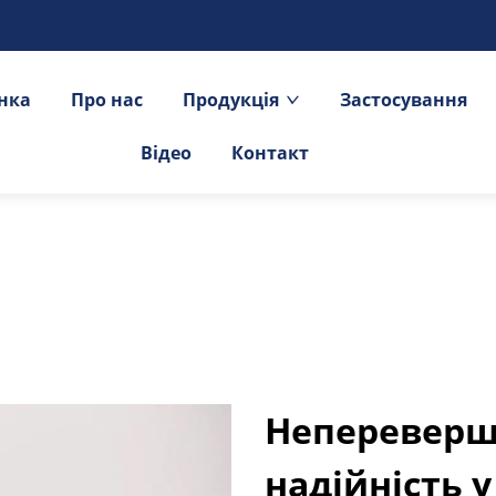
інка
Про нас
Продукція
Застосування
Відео
Контакт
Непереверш
надійність 