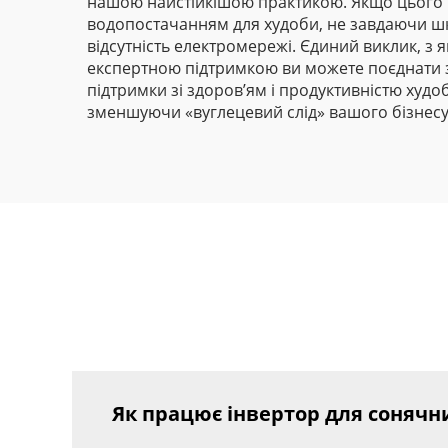
нашою найстійкішою практикою. Якщо цього н
водопостачанням для худоби, не завдаючи шк
відсутність електромережі. Єдиний виклик, з 
експертною підтримкою ви можете поєднати здо
підтримки зі здоров’ям і продуктивністю худо
зменшуючи «вуглецевий слід» вашого бізнесу
Як працює інвертор для сонячни