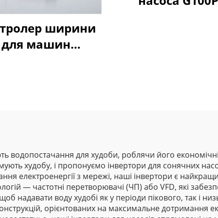
насоса G100
тролер ширини
для машин
дування плівки
Goldbell
ть водопостачання для худоби, роблячи його економічні
ують худобу, і пропонуємо інвертори для сонячних насо
ання електроенергії з мережі, наші інвертори є найкращи
логій — частотні перетворювачі (ЧП) або VFD, які забез
щоб надавати воду худобі як у періоди пікового, так і ни
онструкцій, орієнтованих на максимальне дотримання екол