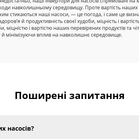
едостатньо, наші інвертори для насосів спрямовані на 
оди навколишньому середовищу. Проте вартість наших на
яким стикаються наші насоси, — це погода, і саме це виз
ров’я й продуктивність своєї худоби, міцність і вартіст
би, міцністю і вартістю наших перевірених продуктів та 
 й мінімізуючи вплив на навколишнє середовище.
Поширені запитання
х насосів?