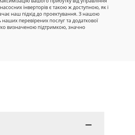
максимізацію вашого прибутку від управління
сосних інверторів є такою ж доступною, як і
начає наш підхід до проектування. З нашою
ь наших перевірених послуг та додаткової
чітко визначеною підтримкою, значно