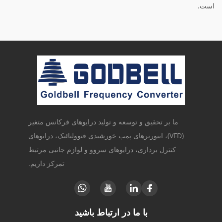
است.
ما بر تحقیق و توسعه و تولید درایوهای فرکانس متغیر
(VFD)، اینورترهای پمپ خورشیدی فتوولتائیک، درایوهای
کنترل برداری، درایوهای سروو و لوازم جانبی مرتبط
تمرکز داریم.
با ما در ارتباط باشید