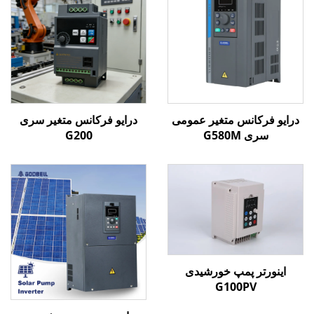
درایو فرکانس متغیر عمومی
درایو فرکانس متغیر سری
سری G580M
G200
اینورتر پمپ خورشیدی
G100PV