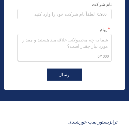
نام شرکت
0/200
پیام
0/1000
ارسال
ترانزیستور پمپ خورشیدی