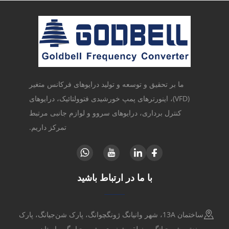
ما بر تحقیق و توسعه و تولید درایوهای فرکانس متغیر
(VFD)، اینورترهای پمپ خورشیدی فتوولتائیک، درایوهای
کنترل برداری، درایوهای سروو و لوازم جانبی مرتبط
تمرکز داریم.
با ما در ارتباط باشید
ساختمان 13A، شهر وانیانگ ژونگچوانگ، پارک شن‌جیانگ، پارک
صنعتی شن‌جیانگ، منطقه شینهوی، شهر جیامگن، استان