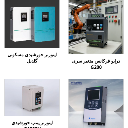
اینورتر خورشیدی مسکونی
درایو فرکانس متغیر سری
گلدبل
G200
اینورتر پمپ خورشیدی