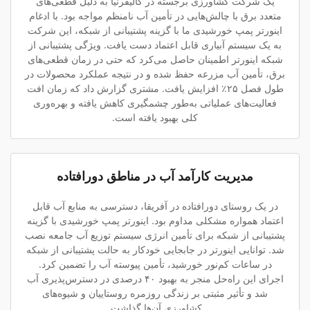
یک شرکت کشاورزی برجسته در کالیفرنیا به دلیل قطعی‌های
متعدد برق با چالش‌هایی در تأمین آب نامنظم مواجه بود. با ادغام
اینورتر پمپ خورشیدی ما با گزینه پشتیبانی از شبکه، این شرکت
به یک سیستم آبیاری قابل اعتماد دست یافت. ویژگی پشتیبانی از
شبکه اینورتر اطمینان حاصل می‌کرد که حتی در زمان قطعی‌های
برق، تأمین آب مزرعه حفظ شده و در نتیجه عملکرد محصولات در
طول فصل ۲۵٪ افزایش یافت. مشتری گزارش داد که زمان افت
فعالیت‌های عملیاتی به‌طور چشمگیری کاهش یافته و بهره‌وری
کلی بهبود یافته است.
مدیریت کارآمد آب در مناطق دورافتاده
در یک روستای دورافتاده در آفریقا، دسترسی به منابع آب قابل
اعتماد همواره مشکلی مداوم بود. اینورتر پمپ خورشیدی با گزینه
پشتیبانی از شبکه برای تأمین انرژی سیستم توزیع آب جامعه نصب
شد. توانایی اینورتر در جابجایی خودکار به حالت پشتیبانی از شبکه
در ساعات کم‌نور خورشید، تأمین پیوسته آب را تضمین کرد.
اجرای این راه‌حل منجر به بهبود ۴۰ درصدی در دسترس‌پذیری آب
شد و تأثیر مثبتی بر زندگی روزمره روستاییان و شیوه‌های
کشاورزی آن‌ها گذاشت.