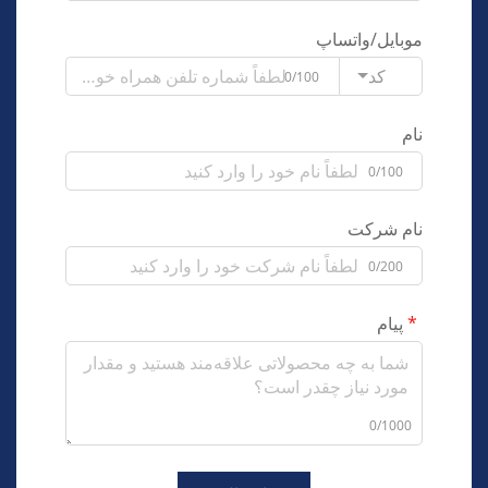
موبایل/واتساپ
کد
0/100
نام
0/100
نام شرکت
0/200
پیام
0/1000