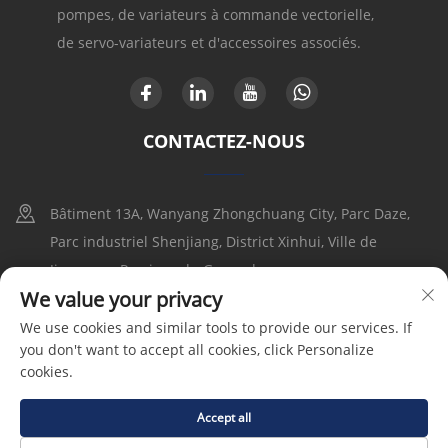
pompes, de variateurs à commande vectorielle,
de servo-variateurs et d'accessoires associés.
CONTACTEZ-NOUS
Bâtiment 13A, Wanyang Zhongchuang City, Parc Daze,
Parc industriel Shenjiang, District Xinhui, Ville de
Jiangmen, Province du Guangdong
We value your privacy
+86-17316086390
We use cookies and similar tools to provide our services. If
you don't want to accept all cookies, click Personalize
[email protected]
cookies.
Accept all
Droits d'auteur © 2025 Goldbell Electric Drives and Controls
(Shenzhen) Co., Ltd |
Politique de confidentialité