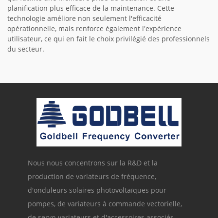
planification plus efficace de la maintenance. Cette
technologie améliore non seulement l'efficacité
opérationnelle, mais renforce également l'expérience
utilisateur, ce qui en fait le choix privilégié des professionnels
du secteur.
Nous nous concentrons sur la R&D et la
production de variateurs de fréquence,
d'onduleurs solaires photovoltaïques pour
pompes, de variateurs à commande vectorielle,
de servo-variateurs et d'accessoires associés.