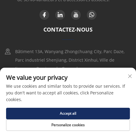
CONTACTEZ-NOUS
Bâtiment 13A, Wanyang Zhongchuang City, Parc Daze,
Parc industriel Shenjiang, District Xinhui, Ville de
Jiangmen, Province du Guangdong
We value your privacy
+86-17316086390
We use cookies and similar tools to provide our services. If
you don't want to accept all cookies, click Personalize
[email protected]
cookies.
Accept all
Droits d'auteur © 2025 Goldbell Electric Drives and Controls
(Shenzhen) Co., Ltd |
Politique de confidentialité
Personalize cookies
PAGE D’ACCUEIL
PRODUITS
E-MAIL
TÉLÉPHONE