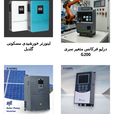
اینورتر خورشیدی مسکونی
درایو فرکانس متغیر سری
گلدبل
G200