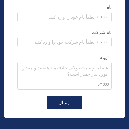
نام
0/100
نام شرکت
0/200
پیام
0/1000
ارسال