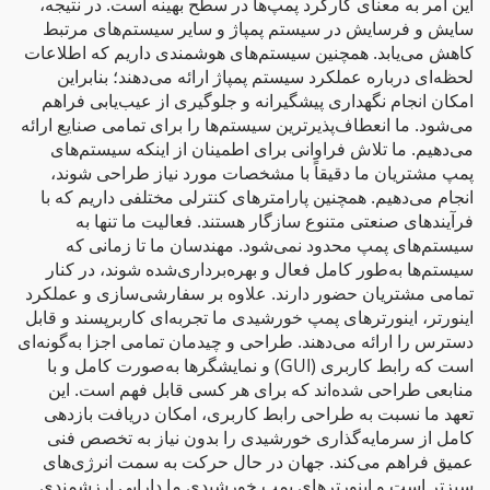
این امر به معنای کارکرد پمپ‌ها در سطح بهینه است. در نتیجه،
سایش و فرسایش در سیستم پمپاژ و سایر سیستم‌های مرتبط
کاهش می‌یابد. همچنین سیستم‌های هوشمندی داریم که اطلاعات
لحظه‌ای درباره عملکرد سیستم پمپاژ ارائه می‌دهند؛ بنابراین
امکان انجام نگهداری پیشگیرانه و جلوگیری از عیب‌یابی فراهم
می‌شود. ما انعطاف‌پذیرترین سیستم‌ها را برای تمامی صنایع ارائه
می‌دهیم. ما تلاش فراوانی برای اطمینان از اینکه سیستم‌های
پمپ مشتریان ما دقیقاً با مشخصات مورد نیاز طراحی شوند،
انجام می‌دهیم. همچنین پارامترهای کنترلی مختلفی داریم که با
فرآیندهای صنعتی متنوع سازگار هستند. فعالیت ما تنها به
سیستم‌های پمپ محدود نمی‌شود. مهندسان ما تا زمانی که
سیستم‌ها به‌طور کامل فعال و بهره‌برداری‌شده شوند، در کنار
تمامی مشتریان حضور دارند. علاوه بر سفارشی‌سازی و عملکرد
اینورتر، اینورترهای پمپ خورشیدی ما تجربه‌ای کاربرپسند و قابل
دسترس را ارائه می‌دهند. طراحی و چیدمان تمامی اجزا به‌گونه‌ای
است که رابط کاربری (GUI) و نمایشگرها به‌صورت کامل و با
منابعی طراحی شده‌اند که برای هر کسی قابل فهم است. این
تعهد ما نسبت به طراحی رابط کاربری، امکان دریافت بازدهی
کامل از سرمایه‌گذاری خورشیدی را بدون نیاز به تخصص فنی
عمیق فراهم می‌کند. جهان در حال حرکت به سمت انرژی‌های
سبزتر است و اینورترهای پمپ خورشیدی ما دارایی ارزشمندی