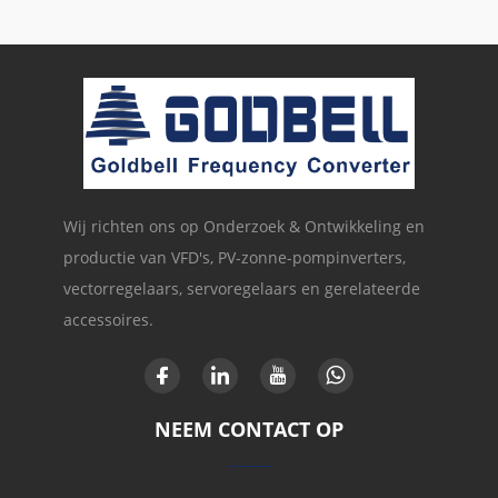
Wij richten ons op Onderzoek & Ontwikkeling en
productie van VFD's, PV-zonne-pompinverters,
vectorregelaars, servoregelaars en gerelateerde
accessoires.
NEEM CONTACT OP