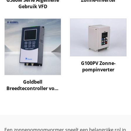
G580M Serie Algemene
Zonne-inverter
Gebruik VFD
G100PV Zonne-
pompinverter
Goldbell
Breedtecontroller voor
Geblazen Folie
Machines
Een zonnepompomvormer speelt een belangrijke rol in