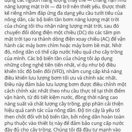
dụng các nguồn năng lượng thay thế — chẳng hạn như
năng lượng mặt trời — đã trở nên thiết yếu. Được thiết
kế riêng nhằm đáp ứng đa dạng yêu cầu tưới tiêu của
nông dân, các bộ biến tần bơm năng lượng mặt trời
của chúng tôi thu nhận năng lượng mặt trời, sau đó
chuyển đổi dòng điện một chiều (DC) do các tấm pin
mặt trời tạo ra thành dòng điện xoay chiều (AC) để vận
hành các máy bơm chìm hoặc máy bơm bề mặt. Nhờ
đó, nông dân có thể cấp nước hiệu quả cho cây trồng
của mình. Các bộ biến tần của chúng tôi áp dụng
những công nghệ tiên tiến nhất, ví dụ như bộ điều
khiển tốc độ biến đổi (VFD), nhằm cung cấp khả năng
điều khiển lưu lượng bơm tối ưu và chính xác nhất.
Điều này đảm bảo lưu lượng bơm được điều chỉnh một
cách chính xác nhất theo nhu cầu thực tế tại thời điểm
vận hành, từ đó tiết kiệm nước, đồng thời nâng cao
năng suất và chất lượng cây trồng, góp phần cải thiện
hiệu quả canh tác của nông dân. Độ tin cậy là yếu tố
then chốt đối với bộ biến tần, bởi nông dân hoàn toàn
phụ thuộc vào thiết bị này để đảm bảo cung cấp nước
đầy đủ cho cây trồng. Chúng tôi đã đầu tư mạnh vào