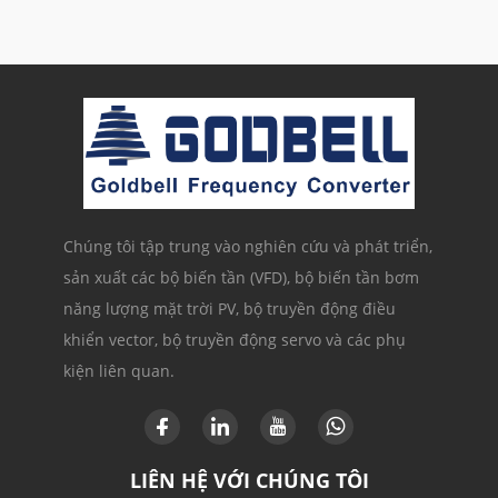
Chúng tôi tập trung vào nghiên cứu và phát triển,
sản xuất các bộ biến tần (VFD), bộ biến tần bơm
năng lượng mặt trời PV, bộ truyền động điều
khiển vector, bộ truyền động servo và các phụ
kiện liên quan.
LIÊN HỆ VỚI CHÚNG TÔI