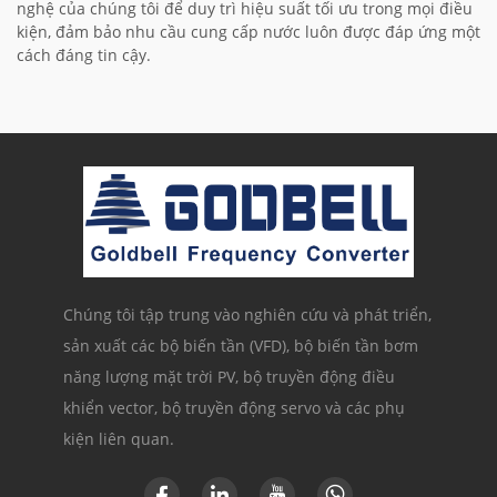
nghệ của chúng tôi để duy trì hiệu suất tối ưu trong mọi điều
kiện, đảm bảo nhu cầu cung cấp nước luôn được đáp ứng một
cách đáng tin cậy.
Chúng tôi tập trung vào nghiên cứu và phát triển,
sản xuất các bộ biến tần (VFD), bộ biến tần bơm
năng lượng mặt trời PV, bộ truyền động điều
khiển vector, bộ truyền động servo và các phụ
kiện liên quan.