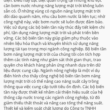
điện. Điều này đặc biệt quan trọng tại những khu vực
cần bơm nước nhưng năng lượng mặt trời không luôn
sẵn có. Ở những vùng có nguồn năng lượng mặt trời
dồi dào quanh năm, nhu cầu bơm nước là liên tục; nhờ
công nghệ này, việc bơm nước sẽ luôn được đảm bảo.
Việc sử dụng các bộ biến tần này thúc đẩy tiết kiệm chi
phí, tận dụng năng lượng mặt trời và phát triển bền
vững. Các bộ biến tần này giúp giảm phụ thuộc vào
nhiên liệu hóa thạch và khuyến khích sử dụng năng
lượng tái tạo trong mọi ngành công nghiệp. Bộ biến tần
bơm năng lượng mặt trời của chúng tôi còn tích hợp
thêm các tính năng như giám sát thời gian thực, trao
quyền cho khách hàng phản ứng nhanh dựa trên dữ
liệu được cung cấp. Ngành nông nghiệp là một ví dụ
điển hình cho thấy công nghệ bộ biến tần bơm năng
lượng mặt trời có thể nâng cao năng suất cây trồng
thông qua việc cung cấp tưới tiêu ổn định. Các bộ biến
tần này được thiết kế nhằm cải thiện hiệu suất của hệ
thống cấp nước trong các ngành công nghiệp, từ đó
giảm thiểu thất thoát và nâng cao tổng thể năng suất.
Thiết kế và kiểm soát chất lượng do Công ty TNHH