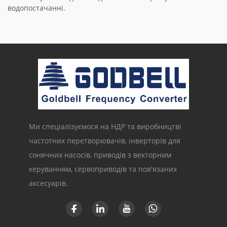
водопостачанні.
Ми спеціалізуємося на НДР та виробництві
частотних перетворювачів, інверторів для
сонячних насосів, приводів з векторним
керуванням, сервоприводів та пов'язаних
аксесуарів.