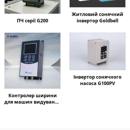
Житловий сонячний
ПЧ серії G200
інвертор Goldbell
Інвертор сонячного
насоса G100PV
Контролер ширини
для машин видування
плівки Goldbell