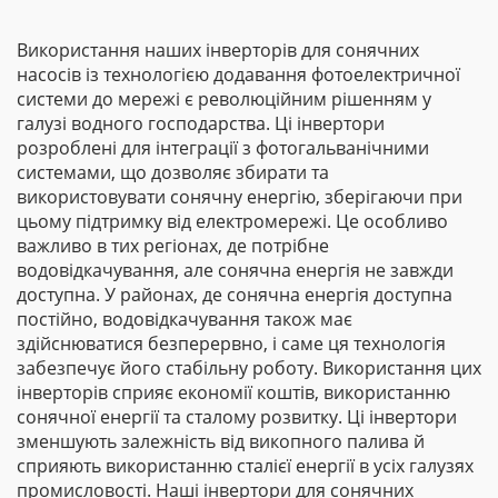
Використання наших інверторів для сонячних
насосів із технологією додавання фотоелектричної
системи до мережі є революційним рішенням у
галузі водного господарства. Ці інвертори
розроблені для інтеграції з фотогальванічними
системами, що дозволяє збирати та
використовувати сонячну енергію, зберігаючи при
цьому підтримку від електромережі. Це особливо
важливо в тих регіонах, де потрібне
водовідкачування, але сонячна енергія не завжди
доступна. У районах, де сонячна енергія доступна
постійно, водовідкачування також має
здійснюватися безперервно, і саме ця технологія
забезпечує його стабільну роботу. Використання цих
інверторів сприяє економії коштів, використанню
сонячної енергії та сталому розвитку. Ці інвертори
зменшують залежність від викопного палива й
сприяють використанню сталієї енергії в усіх галузях
промисловості. Наші інвертори для сонячних