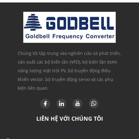
Chúng tôi tập trung vào nghiên cứu và phát triển,
sản xuất các bộ biến tần (VFD), bộ biến tần bơm
năng lượng mặt trời PV, bộ truyền động điều
khiển vector, bộ truyền động servo và các phụ
kiện liên quan.
LIÊN HỆ VỚI CHÚNG TÔI