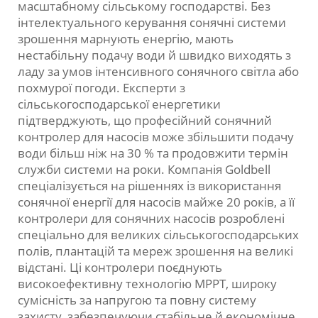
масштабному сільському господарстві. Без
інтелектуального керування сонячні системи
зрошення марнують енергію, мають
нестабільну подачу води й швидко виходять з
ладу за умов інтенсивного сонячного світла або
похмурої погоди. Експерти з
сільськогосподарської енергетики
підтверджують, що професійний сонячний
контролер для насосів може збільшити подачу
води більш ніж на 30 % та продовжити термін
служби системи на роки. Компанія Goldbell
спеціалізується на рішеннях із використання
сонячної енергії для насосів майже 20 років, а її
контролери для сонячних насосів розроблені
спеціально для великих сільськогосподарських
полів, плантацій та мереж зрошення на великі
відстані. Ці контролери поєднують
високоефективну технологію MPPT, широку
сумісність за напругою та повну систему
захисту, забезпечуючи стабільне й економічне