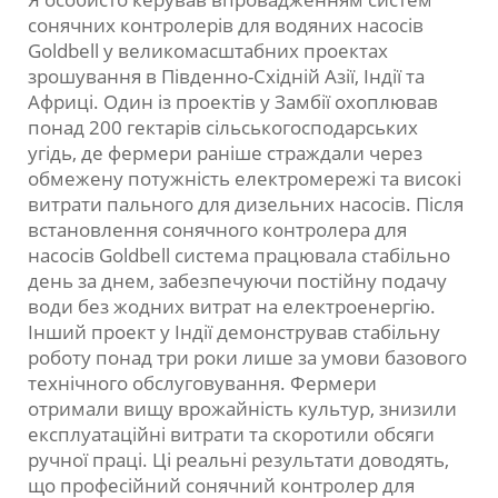
сонячних контролерів для водяних насосів
Goldbell у великомасштабних проектах
зрошування в Південно-Східній Азії, Індії та
Африці. Один із проектів у Замбії охоплював
понад 200 гектарів сільськогосподарських
угідь, де фермери раніше страждали через
обмежену потужність електромережі та високі
витрати пального для дизельних насосів. Після
встановлення сонячного контролера для
насосів Goldbell система працювала стабільно
день за днем, забезпечуючи постійну подачу
води без жодних витрат на електроенергію.
Інший проект у Індії демонстрував стабільну
роботу понад три роки лише за умови базового
технічного обслуговування. Фермери
отримали вищу врожайність культур, знизили
експлуатаційні витрати та скоротили обсяги
ручної праці. Ці реальні результати доводять,
що професійний сонячний контролер для