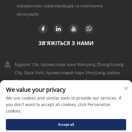
керуванням, сервоприводів та пов'язаних
аксесуарів.
ЗВ'ЯЖІТЬСЯ З НАМИ
Будівля 13A, промислова зона Wanyang Zhongchuang
City, Daze Park, промисловий парк Shenjiang, район
Xinhui, місто Цзянмэнь, провінція Гуандун
We value your privacy
+86-17316086390
We use cookies and similar tools to provide our services. If
you don't want to accept all cookies, click Personalize
[email protected]
cookies.
Accept all
Авторське право © 2025, Goldbell Electric Drives and Controls
(Shenzhen) Co., Ltd |
Політика конфіденційності