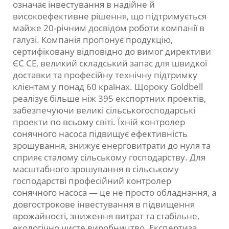
означає інвестування в надійне й
високоефективне рішення, що підтримується
майже 20-річним досвідом роботи компанії в
галузі. Компанія пропонує продукцію,
сертифіковану відповідно до вимог директиви
ЄС CE, великий складський запас для швидкої
доставки та професійну технічну підтримку
клієнтам у понад 60 країнах. Щороку Goldbell
реалізує більше ніж 395 експортних проектів,
забезпечуючи великі сільськогосподарські
проекти по всьому світі. Їхній контролер
сонячного насоса підвищує ефективність
зрошування, знижує енерговитрати до нуля та
сприяє сталому сільському господарству. Для
масштабного зрошування в сільському
господарстві професійний контролер
сонячного насоса — це не просто обладнання, а
довгострокове інвестування в підвищення
врожайності, зниження витрат та стабільне,
екологічно чисте виробництво. Експертиза