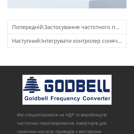
Попередній:
Застосування частотного перетворювача (VFD) для промислових насосних систем.
Наступний:
Інтегрувати контролер сонячного насоса для систем дистанційного керування зрошуванням.
Ми спеціалізуємося на НДР та виробництві
частотних перетворювачів, інверторів для
сонячних насосів, приводів з векторним