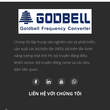
Chúng tôi tập trung vào nghiên cứu và phát triển,
sản xuất các bộ biến tần (VFD), bộ biến tần bơm
năng lượng mặt trời PV, bộ truyền động điều
khiển vector, bộ truyền động servo và các phụ
kiện liên quan.
LIÊN HỆ VỚI CHÚNG TÔI