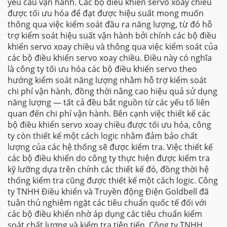
yêu cầu vận hành. Các bộ điều khiển servo xoay chiều
được tối ưu hóa để đạt được hiệu suất mong muốn
thông qua việc kiểm soát đầu ra năng lượng, từ đó hỗ
trợ kiểm soát hiệu suất vận hành bởi chính các bộ điều
khiển servo xoay chiều và thông qua việc kiểm soát của
các bộ điều khiển servo xoay chiều. Điều này có nghĩa
là công ty tối ưu hóa các bộ điều khiển servo theo
hướng kiểm soát năng lượng nhằm hỗ trợ kiểm soát
chi phí vận hành, đồng thời nâng cao hiệu quả sử dụng
năng lượng — tất cả đều bắt nguồn từ các yếu tố liên
quan đến chi phí vận hành. Bên cạnh việc thiết kế các
bộ điều khiển servo xoay chiều được tối ưu hóa, công
ty còn thiết kế một cách logic nhằm đảm bảo chất
lượng của các hệ thống sẽ được kiểm tra. Việc thiết kế
các bộ điều khiển do công ty thực hiện được kiểm tra
kỹ lưỡng dựa trên chính các thiết kế đó, đồng thời hệ
thống kiểm tra cũng được thiết kế một cách logic. Công
ty TNHH Điều khiển và Truyền động Điện Goldbell đã
tuân thủ nghiêm ngặt các tiêu chuẩn quốc tế đối với
các bộ điều khiển nhờ áp dụng các tiêu chuẩn kiểm
soát chất lượng và kiểm tra tiên tiến. Công ty TNHH