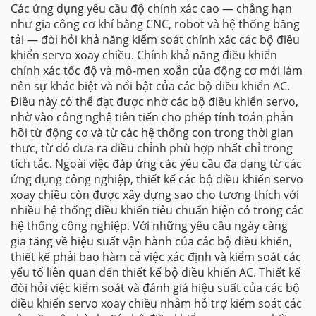
Các ứng dụng yêu cầu độ chính xác cao — chẳng hạn
như gia công cơ khí bằng CNC, robot và hệ thống băng
tải — đòi hỏi khả năng kiểm soát chính xác các bộ điều
khiển servo xoay chiều. Chính khả năng điều khiển
chính xác tốc độ và mô-men xoắn của động cơ mới làm
nên sự khác biệt và nổi bật của các bộ điều khiển AC.
Điều này có thể đạt được nhờ các bộ điều khiển servo,
nhờ vào công nghệ tiên tiến cho phép tính toán phản
hồi từ động cơ và từ các hệ thống con trong thời gian
thực, từ đó đưa ra điều chỉnh phù hợp nhất chỉ trong
tích tắc. Ngoài việc đáp ứng các yêu cầu đa dạng từ các
ứng dụng công nghiệp, thiết kế các bộ điều khiển servo
xoay chiều còn được xây dựng sao cho tương thích với
nhiều hệ thống điều khiển tiêu chuẩn hiện có trong các
hệ thống công nghiệp. Với những yêu cầu ngày càng
gia tăng về hiệu suất vận hành của các bộ điều khiển,
thiết kế phải bao hàm cả việc xác định và kiểm soát các
yếu tố liên quan đến thiết kế bộ điều khiển AC. Thiết kế
đòi hỏi việc kiểm soát và đánh giá hiệu suất của các bộ
điều khiển servo xoay chiều nhằm hỗ trợ kiểm soát các