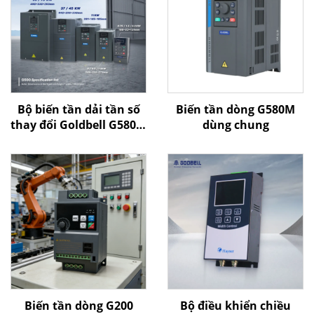
Bộ biến tần dải tần số
Biến tần dòng G580M
thay đổi Goldbell G580M
dùng chung
| 0,4 kW–800 kW | Điều
khiển V/F và điều khiển
vector | Bộ biến tần
được chứng nhận CE
Biến tần dòng G200
Bộ điều khiển chiều