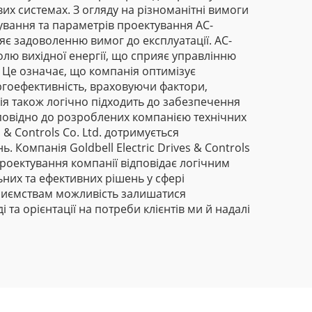
х системах. З огляду на різноманітні вимоги
ування та параметрів проектування AC-
є задоволенню вимог до експлуатації. AC-
лю вихідної енергії, що сприяє управлінню
 Це означає, що компанія оптимізує
гоефективність, враховуючи фактори,
ія також логічно підходить до забезпечення
дповідно до розроблених компанією технічних
 & Controls Co. Ltd. дотримується
Компанія Goldbell Electric Drives & Controls
роектування компанії відповідає логічним
них та ефективних рішень у сфері
приємствам можливість залишатися
а орієнтації на потреби клієнтів ми й надалі