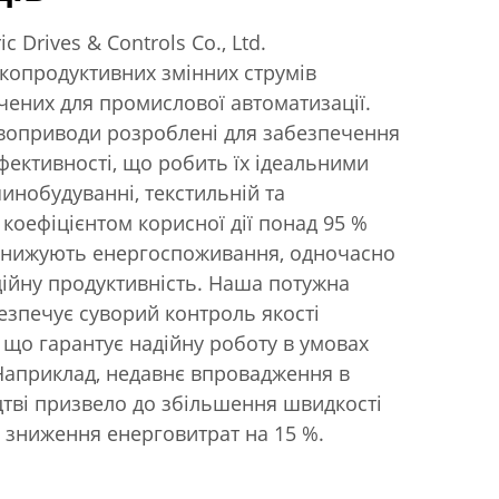
c Drives & Controls Co., Ltd.
окопродуктивних змінних струмів
чених для промислової автоматизації.
рвоприводи розроблені для забезпечення
фективності, що робить їх ідеальними
инобудуванні, текстильній та
 коефіцієнтом корисної дії понад 95 %
знижують енергоспоживання, одночасно
ійну продуктивність. Наша потужна
езпечує суворий контроль якості
що гарантує надійну роботу в умовах
Наприклад, недавнє впровадження в
тві призвело до збільшення швидкості
 зниження енерговитрат на 15 %.