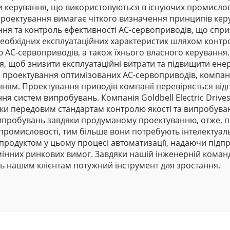
и керування, що використовуються в існуючих промислови
проектування вимагає чіткого визначення принципів кер
ня та контроль ефективності AC-сервоприводів, що сприя
еобхідних експлуатаційних характеристик шляхом контро
AC-сервоприводів, а також їхнього власного керування.
 щоб знизити експлуатаційні витрати та підвищити енер
м проектування оптимізованих AC-сервоприводів, компан
ванням. Проектування приводів компанії перевіряється ві
я систем випробувань. Компанія Goldbell Electric Drives
и передовим стандартам контролю якості та випробувань. 
випробувань завдяки продуманому проектуванню, отже, п
промисловості, тим більше вони потребують інтелектуаль
 продуктом у цьому процесі автоматизації, надаючи під
их ринкових вимог. Завдяки нашій інженерній команді т
ть нашим клієнтам потужний інструмент для зростання.