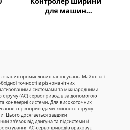
0
Контролер ширини
для машин
видування плівки
Goldbell
зованих промислових застосувань. Майже всі
хідної точності в різноманітних
автоматизованими системами та міжнародними
ого струму (AC) сервоприводів за допомогою
 та конвеєрні системи. Для високоточних
ерування сервоприводами змінного струму.
и. Цього досягається завдяки
ий зв’язок від двигуна та підсистеми й
проектування AC-сервоприводів враховує