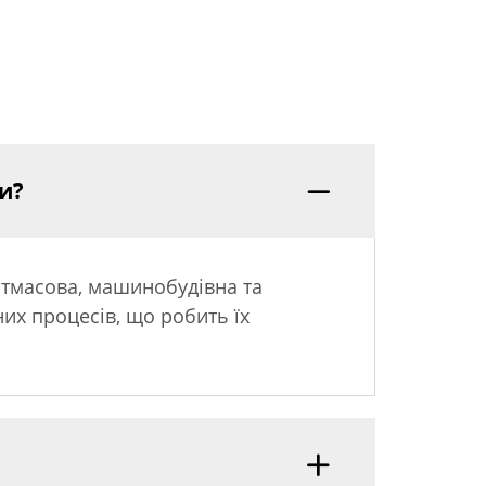
и?
стмасова, машинобудівна та
их процесів, що робить їх