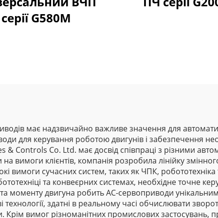
версальний ВЧП
ПЧ серії G20
серії G580M
иводів має надзвичайно важливе значення для автомати
ди для керування роботою двигунів і забезпечення необ
ives & Controls Co. Ltd. має досвід співпраці з різними 
чи на вимоги клієнтів, компанія розробила лінійку змінн
кі вимоги сучасних систем, таких як ЧПК, робототехніка
обототехніці та конвеєрних системах, необхідне точне к
 та моменту двигуна робить AC-сервоприводи унікальним
технології, здатні в реальному часі обчислювати зворотн
и. Крім вимог різноманітних промислових застосувань, 