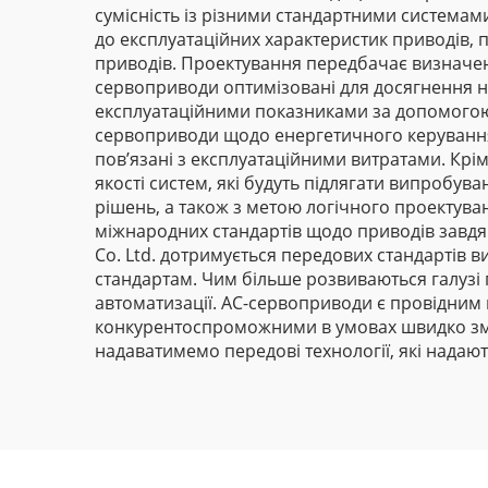
сумісність із різними стандартними системам
до експлуатаційних характеристик приводів, 
приводів. Проектування передбачає визначен
сервоприводи оптимізовані для досягнення н
експлуатаційними показниками за допомогою 
сервоприводи щодо енергетичного керування,
пов’язані з експлуатаційними витратами. Крі
якості систем, які будуть підлягати випробу
рішень, а також з метою логічного проектуванн
міжнародних стандартів щодо приводів завдяк
Co. Ltd. дотримується передових стандартів 
стандартам. Чим більше розвиваються галузі 
автоматизації. AC-сервоприводи є провідним
конкурентоспроможними в умовах швидко змінн
надаватимемо передові технології, які надаю