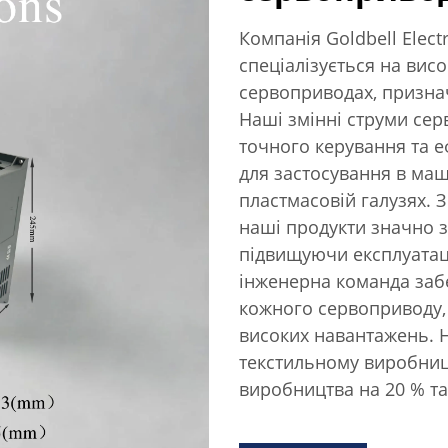
Компанія Goldbell Electri
спеціалізується на вис
сервоприводах, призна
Наші змінні струми се
точного керування та е
для застосування в маш
пластмасовій галузях. З
наші продукти значно 
підвищуючи експлуатац
інженерна команда заб
кожного сервоприводу, 
високих навантажень. 
текстильному виробниц
виробництва на 20 % та