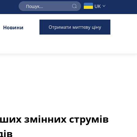
UK
Отримати миттєву ціну
Новини
ших змінних струмів
дів