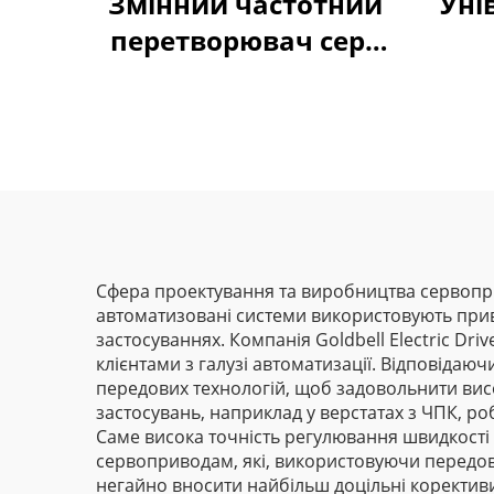
Змінний частотний
Уні
перетворювач серії
Goldbell G580M | 0,4
кВт–800 кВт |
Керування за V/F та
векторне керування
| Відповідає
стандарту CE
Сфера проектування та виробництва сервопр
автоматизовані системи використовують приво
застосуваннях. Компанія Goldbell Electric Dr
клієнтами з галузі автоматизації. Відповідаю
передових технологій, щоб задовольнити висо
застосувань, наприклад у верстатах з ЧПК, р
Саме висока точність регулювання швидкості
сервоприводам, які, використовуючи передові 
негайно вносити найбільш доцільні коректив