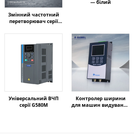
— білий
Змінний частотний
перетворювач серії
Goldbell G580M | 0,4
кВт–800 кВт |
Керування за V/F та
векторне керування |
Відповідає стандарту
CE
Універсальний ВЧП
Контролер ширини
серії G580M
для машин видування
плівки Goldbell