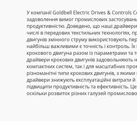
стандарту CE
У компанії Goldbell Electric Drives & Control
задоволення вимог промислових застосувань.
продуктивністю. Доведено, що наші драйвери
числі в передових текстильних технологіях, 
двигунів змінного струму використовують пе
найбільш важливими є точність і контроль. Їх
крокового двигуна разом із параметрами та т
драйвери крокових двигунів задовольняють на
компактних систем, так і для масштабних пром
різноманітні типи крокових двигунів, з якими
драйвери знижують експлуатаційні витрати й
підвищити продуктивність та ефективність. Ц
оскільки розвиток різних галузей промислово