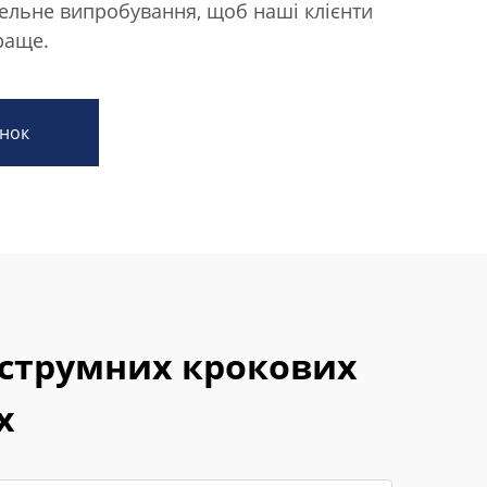
ельне випробування, щоб наші клієнти
раще.
нок
острумних крокових
х