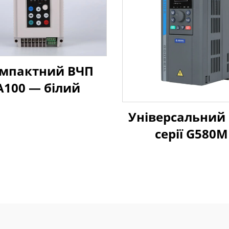
мпактний ВЧП
A100 — білий
Універсальний
серії G580M