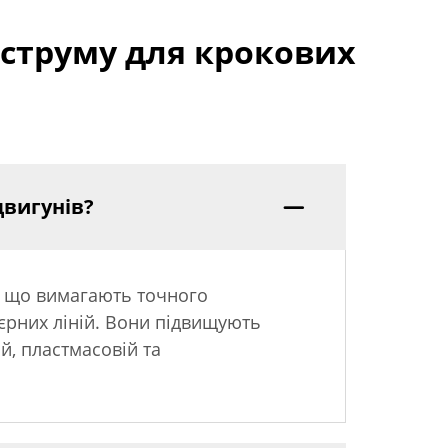
 струму для крокових
двигунів?
ь, що вимагають точного
єрних ліній. Вони підвищують
ій, пластмасовій та