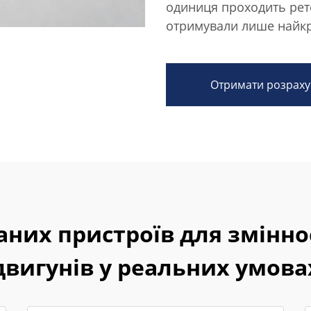
одиниця проходить рет
отримували лише найк
Отримати розраху
аних пристроїв для змінн
двигунів у реальних умова