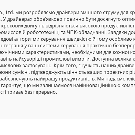
s Co., Ltd. ми розробляємо драйвери змінного струму для 
 У драйверах обов’язково повинно бути досягнуто опти
 крокових двигунів відрізняються високою продуктивніст
промисловій робототехніці та ЧПК-обладнанні. Завдяки 
редові алгоритми керування швидкістю й тому особливо к
 інтеграція у ваші системи керування практично безперер
ехнічними характеристиками, необхідними для кожної ко
віть найсуворіші промислові вимоги. Доступна велика кі
ислових застосувань. Крім того, гнучкість наших драйве
 вони сумісні, підтверджують цінність ваших проектних р
 забезпечують найкращу продуктивність. Ми надаємо кл
е гарантує, що ми залишаємося найінноваційнішою компан
сті триває безперервно.