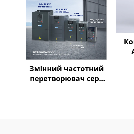
Ко
Змінний частотний
перетворювач серії
Goldbell G580M | 0,4
кВт–800 кВт |
Керування за V/F та
векторне керування
| Відповідає