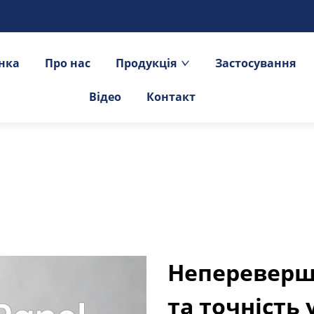
інка
Про нас
Продукція
Застосування
Відео
Контакт
Непереверш
та точність