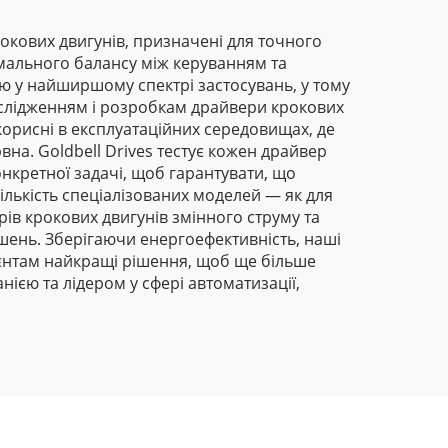
крокових двигунів, призначені для точного
мального балансу між керуванням та
ю у найширшому спектрі застосувань, у тому
дослідженням і розробкам драйвери крокових
орисні в експлуатаційних середовищах, де
вна. Goldbell Drives тестує кожен драйвер
нкретної задачі, щоб гарантувати, що
лькість спеціалізованих моделей — як для
рів крокових двигунів змінного струму та
ішень. Зберігаючи енергоефективність, наші
ієнтам найкращі рішення, щоб ще більше
ією та лідером у сфері автоматизації,