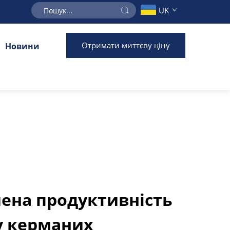
UK
Отримати миттєву ціну
Новини
ена продуктивність
 у керманих