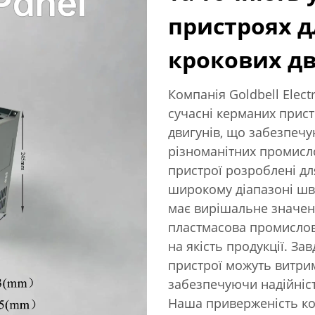
пристроях д
крокових дв
Компанія Goldbell Electr
сучасні керманих прист
двигунів, що забезпечу
різноманітних промисл
пристрої розроблені дл
широкому діапазоні шви
має вирішальне значенн
пластмасова промислові
на якість продукції. За
пристрої можуть витри
забезпечуючи надійніст
Наша приверженість ко