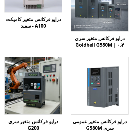
درایو فرکانس متغیر کامپکت
A100 - سفید
درایو فرکانس متغیر سری
Goldbell G580M | ۰٫۴
کیلووات تا ۸۰۰ کیلووات |
کنترل V/F و برداری | درایو
فرکانس متغیر با گواهینامه
CE
درایو فرکانس متغیر عمومی
درایو فرکانس متغیر سری
سری G580M
G200