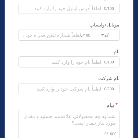
0/100
موبایل/واتساپ
کد
0/100
نام
0/100
نام شرکت
0/200
پیام
0/1000