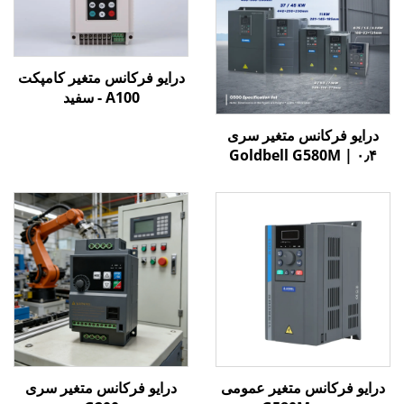
درایو فرکانس متغیر کامپکت
A100 - سفید
درایو فرکانس متغیر سری
Goldbell G580M | ۰٫۴
کیلووات تا ۸۰۰ کیلووات |
کنترل V/F و برداری | درایو
فرکانس متغیر با گواهینامه
CE
درایو فرکانس متغیر عمومی
درایو فرکانس متغیر سری