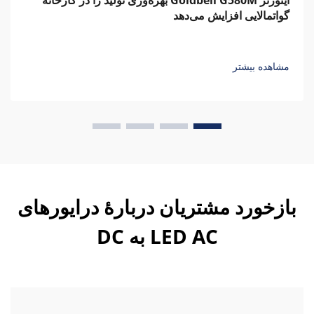
اینورتر Goldbell G580M بهره‌وری تولید را در کارخانه
گواتمالایی افزایش می‌دهد
مشاهده بیشتر
بازخورد مشتریان دربارهٔ درایورهای
LED AC به DC