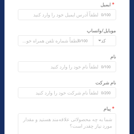
ایمیل
0/100
موبایل/واتساپ
کد
0/100
نام
0/100
نام شرکت
0/200
پیام