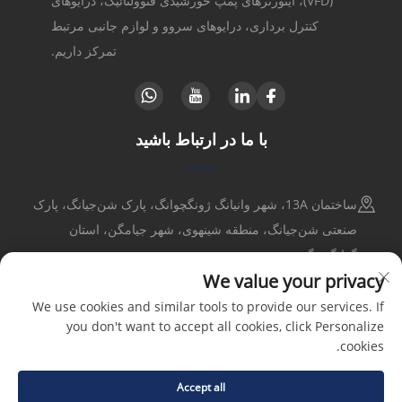
(VFD)، اینورترهای پمپ خورشیدی فتوولتائیک، درایوهای
کنترل برداری، درایوهای سروو و لوازم جانبی مرتبط
تمرکز داریم.
با ما در ارتباط باشید
ساختمان 13A، شهر وانیانگ ژونگچوانگ، پارک شن‌جیانگ، پارک
صنعتی شن‌جیانگ، منطقه شینهوی، شهر جیامگن، استان
گوانگدونگ
We value your privacy
+86-17316086390
We use cookies and similar tools to provide our services. If
you don't want to accept all cookies, click Personalize
[email protected]
cookies.
Accept all
کپی‌رایت © 2025 توسط شرکت گلدبل درایوهای الکتریکی و کنترل‌ها (شنتزن)