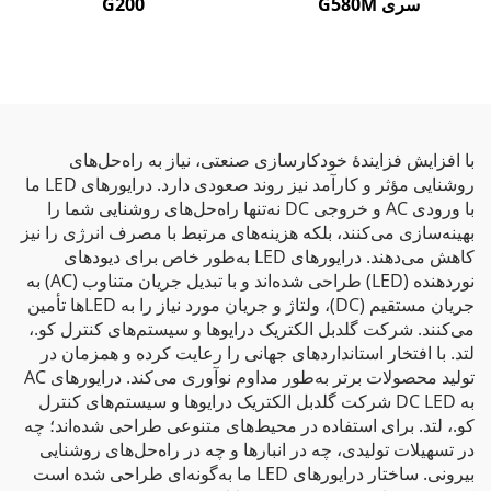
سری G580M
G200
با افزایش فزایندهٔ خودکارسازی صنعتی، نیاز به راه‌حل‌های
روشنایی مؤثر و کارآمد نیز روند صعودی دارد. درایورهای LED ما
با ورودی AC و خروجی DC نه‌تنها راه‌حل‌های روشنایی شما را
بهینه‌سازی می‌کنند، بلکه هزینه‌های مرتبط با مصرف انرژی را نیز
کاهش می‌دهند. درایورهای LED به‌طور خاص برای دیودهای
نوردهنده (LED) طراحی شده‌اند و با تبدیل جریان متناوب (AC) به
جریان مستقیم (DC)، ولتاژ و جریان مورد نیاز را به LEDها تأمین
می‌کنند. شرکت گلدبل الکتریک درایوها و سیستم‌های کنترل کو.،
لتد. با افتخار استانداردهای جهانی را رعایت کرده و همزمان در
تولید محصولات برتر به‌طور مداوم نوآوری می‌کند. درایورهای AC
به DC LED شرکت گلدبل الکتریک درایوها و سیستم‌های کنترل
کو.، لتد. برای استفاده در محیط‌های متنوعی طراحی شده‌اند؛ چه
در تسهیلات تولیدی، چه در انبارها و چه در راه‌حل‌های روشنایی
بیرونی. ساختار درایورهای LED ما به‌گونه‌ای طراحی شده است